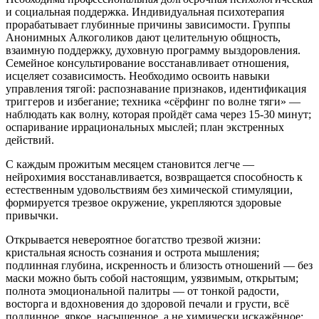
и социальная поддержка. Индивидуальная психотерапия
прорабатывает глубинные причины зависимости. Группы
Анонимных Алкоголиков дают целительную общность,
взаимную поддержку, духовную программу выздоровления.
Семейное консультирование восстанавливает отношения,
исцеляет созависимость. Необходимо освоить навыки
управления тягой: распознавание признаков, идентификация
триггеров и избегание; техника «сёрфинг по волне тяги» —
наблюдать как волну, которая пройдёт сама через 15-30 минут;
оспаривание иррациональных мыслей; план экстренных
действий.
С каждым прожитым месяцем становится легче —
нейрохимия восстанавливается, возвращается способность к
естественным удовольствиям без химической стимуляции,
формируется трезвое окружение, укрепляются здоровые
привычки.
Открывается невероятное богатство трезвой жизни:
кристальная ясность сознания и острота мышления;
подлинная глубина, искренность и близость отношений — без
маски можно быть собой настоящим, уязвимым, открытым;
полнота эмоциональной палитры — от тонкой радости,
восторга и вдохновения до здоровой печали и грусти, всё
подлинное, яркое, насыщенное, а не химически искажённое;