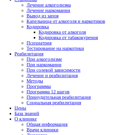
Лечение алкоголизма
Лечение наркомании
Вывод из запоя
Капельница от алкоголя и наркотиков
Кодировка
Кодировка от алкоголя
Кодировка от табакокурения
Психиатрия
Тестирование на наркотики
Реабилитация
При алкоголизме
При наркомании
При солевой зависимости
Лечение и реабилитация
Методы
Программы
Программа 12 шагов
Принудительная реабилитация
Социальная реабилитация
Цены
База знаний
О клинике
Общая информация
Врачи клиники