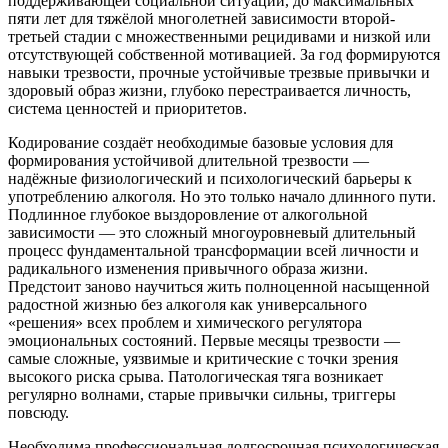
поддерживающей социальной ситуации, до максимальных
пяти лет для тяжёлой многолетней зависимости второй-
третьей стадии с множественными рецидивами и низкой или
отсутствующей собственной мотивацией. За год формируются
навыки трезвости, прочные устойчивые трезвые привычки и
здоровый образ жизни, глубоко перестраивается личность,
система ценностей и приоритетов.
Кодирование создаёт необходимые базовые условия для
формирования устойчивой длительной трезвости —
надёжные физиологический и психологический барьеры к
употреблению алкоголя. Но это только начало длинного пути.
Подлинное глубокое выздоровление от алкогольной
зависимости — это сложный многоуровневый длительный
процесс фундаментальной трансформации всей личности и
радикального изменения привычного образа жизни.
Предстоит заново научиться жить полноценной насыщенной
радостной жизнью без алкоголя как универсального
«решения» всех проблем и химического регулятора
эмоциональных состояний. Первые месяцы трезвости —
самые сложные, уязвимые и критические с точки зрения
высокого риска срыва. Патологическая тяга возникает
регулярно волнами, старые привычки сильны, триггеры
повсюду.
Необходима профессиональная долгосрочная психологическая