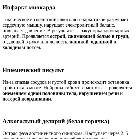
Инфаркт миокарда
Токсическое воздействие алкоголя и наркотиков разрушает
сердечную мышцу, нарушает электролитный баланс,
повышает давление. В результате — закупорка коронарных
артерий. Проявляется
острой, сжимающей болью в груди
,
отдающей в руку или челюсть,
паникой, одышкой
и
холодным потом
.
Ишемический инсульт
Из-за спазма сосудов и густой крови происходит остановка
кровотока в мозге. Нейроны гибнут за минуты. Проявляется
онемением одной половины тела, нарушением речи
и
потерей координации
.
Алкогольный делирий (белая горячка)
Острая фаза абстинентного синдрома. Наступает через 2–5
суток после прекращения употребления алкоголя.