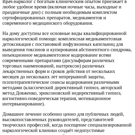
Врач-нарколог с богатым клиническим опытом приезжает в
любое удобное время (включая ночные часы, выходные и
праздничные дни) с полным необходимым комплектом
сертифицированных препаратов, медикаментов и
современного медицинского оборудования.
На дому доступны все основные виды квалифицированной
наркологической помощи: комплексная медикаментозная
детоксикация с постановкой инфузионных капельниц для
выведения токсинов и купирования абстинентного синдрома,
инъекционное медикаментозное кодирование всеми
современными препаратами (дисульфирам различных
торговых наименований, налтрексон) различных
лекарственных форм и сроков действия от нескольких
месяцев до нескольких лет непрерывной защиты,
психотерапевтические сеансы кодирования различными
методами (классический директивный гипноз, авторский
метод Довженко, эриксоновский недирективный гипноз,
когнитивно-поведенческая терапия, мотивационное
интервьюирование).
Домашнее лечение особенно ценно для публичных людей,
высокопоставленных руководителей, представителей
творческих профессий, когда посещение специализированной
наркологической клиники создаёт недопустимые