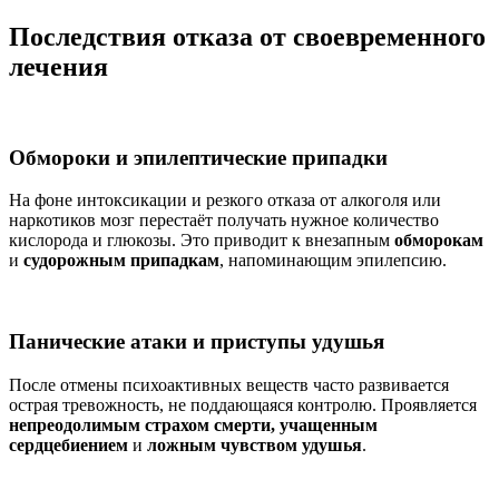
Последствия отказа от своевременного
лечения
Обмороки и эпилептические припадки
На фоне интоксикации и резкого отказа от алкоголя или
наркотиков мозг перестаёт получать нужное количество
кислорода и глюкозы. Это приводит к внезапным
обморокам
и
судорожным припадкам
, напоминающим эпилепсию.
Панические атаки и приступы удушья
После отмены психоактивных веществ часто развивается
острая тревожность, не поддающаяся контролю. Проявляется
непреодолимым страхом смерти, учащенным
сердцебиением
и
ложным чувством удушья
.