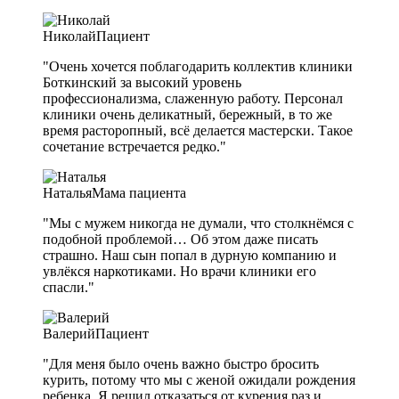
Николай
Пациент
"Очень хочется поблагодарить коллектив клиники
Боткинский за высокий уровень
профессионализма, слаженную работу. Персонал
клиники очень деликатный, бережный, в то же
время расторопный, всё делается мастерски. Такое
сочетание встречается редко."
Наталья
Мама пациента
"Мы с мужем никогда не думали, что столкнёмся с
подобной проблемой… Об этом даже писать
страшно. Наш сын попал в дурную компанию и
увлёкся наркотиками. Но врачи клиники его
спасли."
Валерий
Пациент
"Для меня было очень важно быстро бросить
курить, потому что мы с женой ожидали рождения
ребенка. Я решил отказаться от курения раз и