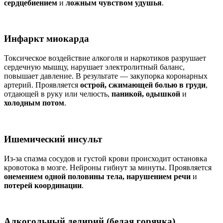
сердцебиением
и
ложным чувством удушья
.
Инфаркт миокарда
Токсическое воздействие алкоголя и наркотиков разрушает
сердечную мышцу, нарушает электролитный баланс,
повышает давление. В результате — закупорка коронарных
артерий. Проявляется
острой, сжимающей болью в груди
,
отдающей в руку или челюсть,
паникой, одышкой
и
холодным потом
.
Ишемический инсульт
Из-за спазма сосудов и густой крови происходит остановка
кровотока в мозге. Нейроны гибнут за минуты. Проявляется
онемением одной половины тела, нарушением речи
и
потерей координации
.
Алкогольный делирий (белая горячка)