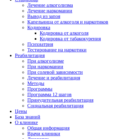
Лечение алкоголизма
Лечение наркомании
Вывод из запоя
Капельница от алкоголя и наркотиков
Кодировка
Кодировка от алкоголя
Кодировка от табакокурения
Психиатрия
Тестирование на наркотики
Реабилитация
При алкоголизме
При наркомании
При солевой зависимости
Лечение и реабилитация
Методы
Программы
Программа 12 шагов
Принудительная реабилитация
Социальная реабилитация
Цены
База знаний
О клинике
Общая информация
Врачи клиники