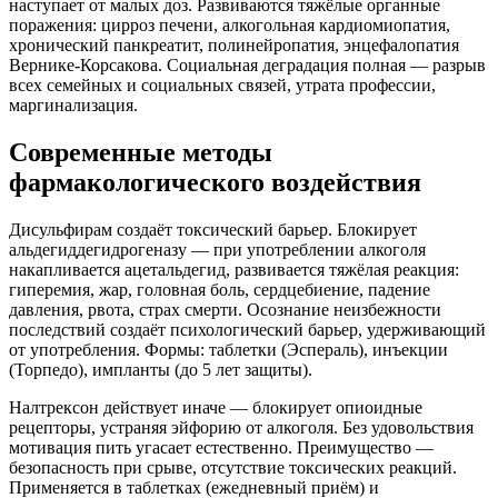
наступает от малых доз. Развиваются тяжёлые органные
поражения: цирроз печени, алкогольная кардиомиопатия,
хронический панкреатит, полинейропатия, энцефалопатия
Вернике-Корсакова. Социальная деградация полная — разрыв
всех семейных и социальных связей, утрата профессии,
маргинализация.
Современные методы
фармакологического воздействия
Дисульфирам создаёт токсический барьер. Блокирует
альдегиддегидрогеназу — при употреблении алкоголя
накапливается ацетальдегид, развивается тяжёлая реакция:
гиперемия, жар, головная боль, сердцебиение, падение
давления, рвота, страх смерти. Осознание неизбежности
последствий создаёт психологический барьер, удерживающий
от употребления. Формы: таблетки (Эспераль), инъекции
(Торпедо), импланты (до 5 лет защиты).
Налтрексон действует иначе — блокирует опиоидные
рецепторы, устраняя эйфорию от алкоголя. Без удовольствия
мотивация пить угасает естественно. Преимущество —
безопасность при срыве, отсутствие токсических реакций.
Применяется в таблетках (ежедневный приём) и