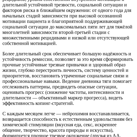
длительной устойчивой трезвости, социальной ситуации и
факторов риска в ближайшем окружении: от одного года для
начальных стадий зависимости при высокой осознанной
мотивации пациента и благоприятной поддерживающей
социальной ситуации до максимальных пяти лет для тяжёлой
многолетней зависимости второй-третьей стадии с
множественными рецидивами и низкой или отсутствующей
собственной мотивацией.
Более длительный срок обеспечивает большую надёжность и
устойчивость ремиссии, позволяет за это время сформировать
прочные устойчивые трезвые привычки и здоровый образ
жизни, глубоко перестроить личность, систему ценностей и
приоритетов, восстановить утраченные социальные связи и
профессиональные навыки. Ведение дневника тяги помогает
отслеживать паттерны, предвидеть опасные ситуации,
оценивать прогресс (снижение частоты, интенсивности и
длительности — объективный маркер прогресса), видеть
эффективность копинг-стратегий.
С каждым месяцем легче — нейрохимия восстанавливается,
возвращается способность к естественным удовольствиям без
химической стимуляции (вкусная еда, секс, искреннее
общение, творчество, красота природы и искусства),
формируется прочное трезвое окружение (друзья из АА,