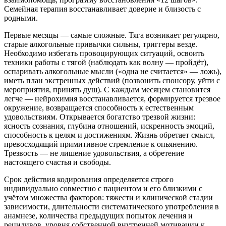
Семейная терапия восстанавливает доверие и близость с
родными.
Первые месяцы — самые сложные. Тяга возникает регулярно,
старые алкогольные привычки сильны, триггеры везде.
Необходимо избегать провоцирующих ситуаций, освоить
техники работы с тягой (наблюдать как волну — пройдёт),
оспаривать алкогольные мысли («одна не считается» — ложь),
иметь план экстренных действий (позвонить спонсору, уйти с
мероприятия, принять душ). С каждым месяцем становится
легче — нейрохимия восстанавливается, формируется трезвое
окружение, возвращается способность к естественным
удовольствиям. Открывается богатство трезвой жизни:
ясность сознания, глубина отношений, искренность эмоций,
способность к целям и достижениям. Жизнь обретает смысл,
превосходящий примитивное стремление к опьянению.
Трезвость — не лишение удовольствия, а обретение
настоящего счастья и свободы.
Срок действия кодирования определяется строго
индивидуально совместно с пациентом и его близкими с
учётом множества факторов: тяжести и клинической стадии
зависимости, длительности систематического употребления в
анамнезе, количества предыдущих попыток лечения и
рецидивов, уровня собственной внутренней мотивации к