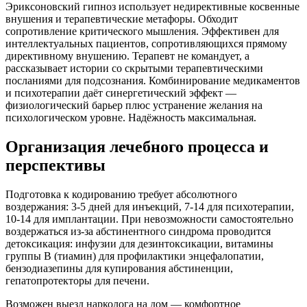
Эриксоновский гипноз использует недирективные косвенные
внушения и терапевтические метафоры. Обходит
сопротивление критического мышления. Эффективен для
интеллектуальных пациентов, сопротивляющихся прямому
директивному внушению. Терапевт не командует, а
рассказывает истории со скрытыми терапевтическими
посланиями для подсознания. Комбинирование медикаментов
и психотерапии даёт синергетический эффект —
физиологический барьер плюс устранение желания на
психологическом уровне. Надёжность максимальная.
Организация лечебного процесса и
перспективы
Подготовка к кодированию требует абсолютного
воздержания: 3-5 дней для инъекций, 7-14 для психотерапии,
10-14 для имплантации. При невозможности самостоятельно
воздержаться из-за абстинентного синдрома проводится
детоксикация: инфузии для дезинтоксикации, витамины
группы B (тиамин) для профилактики энцефалопатии,
бензодиазепины для купирования абстиненции,
гепатопротекторы для печени.
Возможен выезд нарколога на дом — комфортное