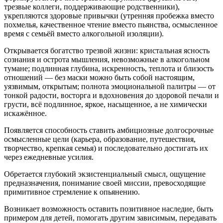
трезвые коллеги, поддерживающие родственники),
укрепляются здоровые привычки (утренняя пробежка вместо
похмелья, качественное чтение вместо пьянства, осмысленное
время с семьёй вместо алкогольной изоляции).
Открывается богатство трезвой жизни: кристальная ясность
сознания и острота мышления, невозможные в алкогольном
тумане; подлинная глубина, искренность, теплота и близость
отношений — без маски можно быть собой настоящим,
уязвимым, открытым; полнота эмоциональной палитры — от
тонкой радости, восторга и вдохновения до здоровой печали и
грусти, всё подлинное, яркое, насыщенное, а не химически
искажённое.
Появляется способность ставить амбициозные долгосрочные
осмысленные цели (карьера, образование, путешествия,
творчество, крепкая семья) и последовательно достигать их
через ежедневные усилия.
Обретается глубокий экзистенциальный смысл, ощущение
предназначения, понимание своей миссии, превосходящие
примитивное стремление к опьянению.
Возникает возможность оставить позитивное наследие, быть
примером для детей, помогать другим зависимым, передавать