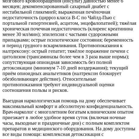
мозгового кровообращения (инсульт) давностью менее 6
месяцев; декомпенсированный сахарный диабет с
нестабильной гликемией; выраженная печёночная
недостаточность (цирроз класса B-C по Чайлд-Пью с
портальной гипертензией, асцитом, энцефалопатией); тяжёлая
хроническая почечная недостаточность (клиренс креатинина
менее 30 мл/мин); эпилепсия с частыми судорожными
припадками; острые психотические состояния; беременность
и период грудного вскармливания. Противопоказания к
налтрексону: острый гепатит; тяжёлое поражение печени с
цитолизом (трансаминазы более чем в 3 раза выше нормы);
сопутствующая опиоидная зависимость без полной
детоксикации (минимум 7-10 дней воздержания); текущий
приём опиоидных анальгетиков (налтрексон блокирует
обезболивающее действие). Относительные
противопоказания требуют индивидуальной оценки
соотношения пользы и рисков.
Выездная наркологическая помощь на дому обеспечивает
максимальный комфорт и абсолютную конфиденциальность.
Врач-нарколог с многолетним богатым клиническим опытом
приезжает в любое удобное время суток (включая ночные
часы, выходные и праздничные дни) с полным комплектом
препаратов и медицинского оборудования. На дому доступны
все виды помощи: комплексная детоксикация с