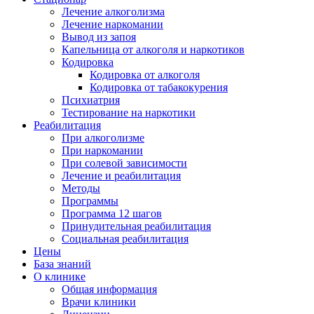
Лечение алкоголизма
Лечение наркомании
Вывод из запоя
Капельница от алкоголя и наркотиков
Кодировка
Кодировка от алкоголя
Кодировка от табакокурения
Психиатрия
Тестирование на наркотики
Реабилитация
При алкоголизме
При наркомании
При солевой зависимости
Лечение и реабилитация
Методы
Программы
Программа 12 шагов
Принудительная реабилитация
Социальная реабилитация
Цены
База знаний
О клинике
Общая информация
Врачи клиники