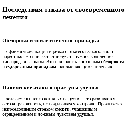
Последствия отказа от своевременного
лечения
Обмороки и эпилептические припадки
На фоне интоксикации и резкого отказа от алкоголя или
наркотиков мозг перестаёт получать нужное количество
кислорода и глюкозы. Это приводит к внезапным
обморокам
и
судорожным припадкам
, напоминающим эпилепсию.
Панические атаки и приступы удушья
После отмены психоактивных веществ часто развивается
острая тревожность, не поддающаяся контролю. Проявляется
непреодолимым страхом смерти, учащенным
сердцебиением
и
ложным чувством удушья
.