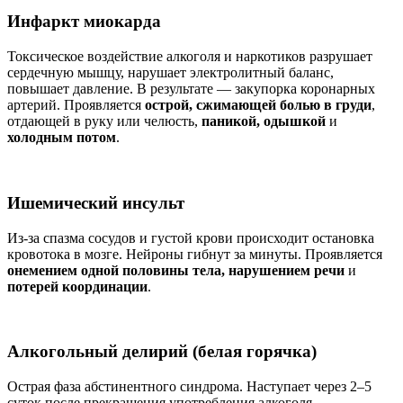
Инфаркт миокарда
Токсическое воздействие алкоголя и наркотиков разрушает
сердечную мышцу, нарушает электролитный баланс,
повышает давление. В результате — закупорка коронарных
артерий. Проявляется
острой, сжимающей болью в груди
,
отдающей в руку или челюсть,
паникой, одышкой
и
холодным потом
.
Ишемический инсульт
Из-за спазма сосудов и густой крови происходит остановка
кровотока в мозге. Нейроны гибнут за минуты. Проявляется
онемением одной половины тела, нарушением речи
и
потерей координации
.
Алкогольный делирий (белая горячка)
Острая фаза абстинентного синдрома. Наступает через 2–5
суток после прекращения употребления алкоголя.