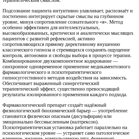
терапевтическим смыслом.
Подсознание пациента интуитивно улавливает, распознаёт и
постепенно интегрирует скрытые смыслы на глубинном
уровне, минуя сопротивление сознательного «я». Метод
особенно эффективен для интеллектуальных,
высокообразованных, критически и аналитически мыслящих
пациентов с развитой рефлексией, активно
сопротивляющихся прямому директивному внушению
классического гипноза и стремящихся сохранять ощущение
контроля, автономии и свободы выбора в процессе терапии.
Комбинированное двухкомпонентное кодирование —
синхронное одновременное применение медикаментозного
фармакологического и психотерапевтического
гипносуггестивного методов воздействия на зависимость.
Обеспечивает выраженный синергетический
терапевтический эффект, существенно превосходящий
результаты изолированного применения каждого подхода.
Фармакологический препарат создаёт надёжный
физиологический биохимический барьер — употребление
становится физически опасным (дисульфирам) или
эмоционально бессмысленным (налтрексон).
Психотерапевтическая установка работает параллельно на
психологическом уровне — устраняет само патологическое
влечение, желание, компульсивную тягу, формирует