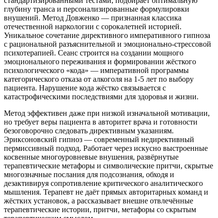
стандартизированными тестами, подбирает оптимальную
глубину транса и персонализированные формулировки
внушений. Метод Довженко — признанная классика
отечественной наркологии с сорокалетней историей.
Уникальное сочетание директивного императивного гипноза
с рациональной разъяснительной и эмоционально-стрессовой
психотерапией. Сеанс строится на создании мощного
эмоционального переживания и формировании жёсткого
психологического «кода» — императивной программы
категорического отказа от алкоголя на 1-5 лет по выбору
пациента. Нарушение кода жёстко связывается с
катастрофическими последствиями для здоровья и жизни.
Метод эффективен даже при низкой изначальной мотивации,
но требует веры пациента в авторитет врача и готовности
безоговорочно следовать директивным указаниям.
Эриксоновский гипноз — современный недирективный
пермиссивный подход. Работает через искусно выстроенные
косвенные многоуровневые внушения, развёрнутые
терапевтические метафоры и символические притчи, скрытые
многозначные послания для подсознания, обходя и
дезактивируя сопротивление критического аналитического
мышления. Терапевт не даёт прямых авторитарных команд и
жёстких установок, а рассказывает внешне отвлечённые
терапевтические истории, притчи, метафоры со скрытым