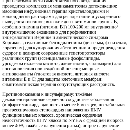
При невозможности самостоятельного воздержания
проводится комплексная медикаментозная детоксикация:
массивная инфузионная терапия кристаллоидными и
коллоидными растворами для регидратации и ускоренного
выведения токсинов; высокие дозы витаминов группы B,
особенно тиамина (витамин B1) 100-200 мг внутривенно/
внутримышечно ежедневно для профилактики
энцефалопатии Вернике и амнестического синдрома
Корсакова; седативные бензодиазепины (диазепам, феназепам,
лоразепам) для купирования абстиненции и предупреждения
судорог и делирия; современные гепатопротекторы
различных групп (эссенциальные фосфолипиды,
урсодезоксихолевая кислота, адеметионин, силимарин) для
восстановления повреждённой печени; мощные
антиоксиданты (тиоктовая кислота, янтарная кислота,
витамины E и C) для защиты клеточных мембран;
симптоматическая терапия сопутствующих расстройств.
Противопоказания к дисульфираму: тяжёлые
декомпенсированные сердечно-сосудистые заболевания
(инфаркт миокарда давностью менее 6 месяцев, нестабильная
прогрессирующая стенокардия напряжения III-IV
функциональных классов, хроническая сердечная
недостаточность III-IV класса по NYHA с фракцией выброса
менее 40%, тяжёлые нарушения ритма); острое нарушение