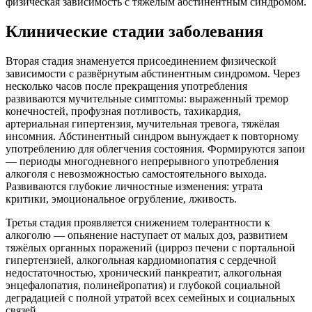
физическая зависимость с тяжёлым абстинентным синдромом.
Клинические стадии заболевания
Вторая стадия знаменуется присоединением физической
зависимости с развёрнутым абстинентным синдромом. Через
несколько часов после прекращения употребления
развиваются мучительные симптомы: выраженный тремор
конечностей, профузная потливость, тахикардия,
артериальная гипертензия, мучительная тревога, тяжёлая
инсомния. Абстинентный синдром вынуждает к повторному
употреблению для облегчения состояния. Формируются запои
— периоды многодневного непрерывного употребления
алкоголя с невозможностью самостоятельного выхода.
Развиваются глубокие личностные изменения: утрата
критики, эмоциональное огрубление, лживость.
Третья стадия проявляется снижением толерантности к
алкоголю — опьянение наступает от малых доз, развитием
тяжёлых органных поражений (цирроз печени с портальной
гипертензией, алкогольная кардиомиопатия с сердечной
недостаточностью, хронический панкреатит, алкогольная
энцефалопатия, полинейропатия) и глубокой социальной
деградацией с полной утратой всех семейных и социальных
связей.