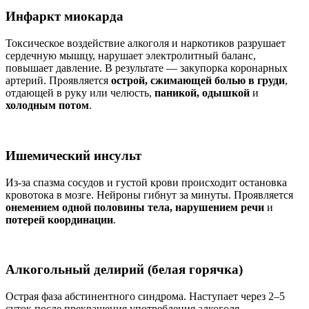
Инфаркт миокарда
Токсическое воздействие алкоголя и наркотиков разрушает
сердечную мышцу, нарушает электролитный баланс,
повышает давление. В результате — закупорка коронарных
артерий. Проявляется
острой, сжимающей болью в груди
,
отдающей в руку или челюсть,
паникой, одышкой
и
холодным потом
.
Ишемический инсульт
Из-за спазма сосудов и густой крови происходит остановка
кровотока в мозге. Нейроны гибнут за минуты. Проявляется
онемением одной половины тела, нарушением речи
и
потерей координации
.
Алкогольный делирий (белая горячка)
Острая фаза абстинентного синдрома. Наступает через 2–5
суток после прекращения употребления алкоголя.