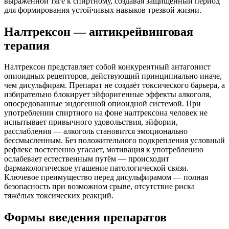
выраженной тяге к спиртному, создавая защищённый период
для формирования устойчивых навыков трезвой жизни.
Налтрексон — антикрейвинговая
терапия
Налтрексон представляет собой конкурентный антагонист
опиоидных рецепторов, действующий принципиально иначе,
чем дисульфирам. Препарат не создаёт токсического барьера, а
избирательно блокирует эйфоригенные эффекты алкоголя,
опосредованные эндогенной опиоидной системой. При
употреблении спиртного на фоне налтрексона человек не
испытывает привычного удовольствия, эйфории,
расслабления — алкоголь становится эмоционально
бессмысленным. Без положительного подкрепления условный
рефлекс постепенно угасает, мотивация к употреблению
ослабевает естественным путём — происходит
фармакологическое угашение патологической связи.
Ключевое преимущество перед дисульфирамом — полная
безопасность при возможном срыве, отсутствие риска
тяжёлых токсических реакций.
Формы введения препаратов