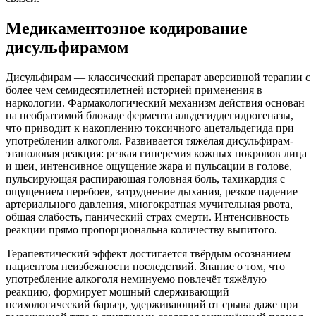
Медикаментозное кодирование
дисульфирамом
Дисульфирам — классический препарат аверсивной терапии с
более чем семидесятилетней историей применения в
наркологии. Фармакологический механизм действия основан
на необратимой блокаде фермента альдегиддегидрогеназы,
что приводит к накоплению токсичного ацетальдегида при
употреблении алкоголя. Развивается тяжёлая дисульфирам-
этаноловая реакция: резкая гиперемия кожных покровов лица
и шеи, интенсивное ощущение жара и пульсации в голове,
пульсирующая распирающая головная боль, тахикардия с
ощущением перебоев, затруднение дыхания, резкое падение
артериального давления, многократная мучительная рвота,
общая слабость, панический страх смерти. Интенсивность
реакции прямо пропорциональна количеству выпитого.
Терапевтический эффект достигается твёрдым осознанием
пациентом неизбежности последствий. Знание о том, что
употребление алкоголя неминуемо повлечёт тяжёлую
реакцию, формирует мощный сдерживающий
психологический барьер, удерживающий от срыва даже при