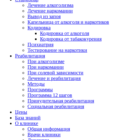
Лечение алкоголизма
Лечение наркомании
Вывод из запоя
Капельница от алкоголя и наркотиков
Кодировка
Кодировка от алкоголя
Кодировка от табакокурения
Психиатрия
Тестирование на наркотики
Реабилитация
При алкоголизме
При наркомании
При солевой зависимости
Лечение и реабилитация
Методы
Программы
Программа 12 шагов
Принудительная реабилитация
Социальная реабилитация
Цены
База знаний
О клинике
Общая информация
Врачи клиники