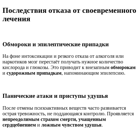
Последствия отказа от своевременного
лечения
Обмороки и эпилептические припадки
На фоне интоксикации и резкого отказа от алкоголя или
наркотиков мозг перестаёт получать нужное количество
кислорода и глюкозы. Это приводит к внезапным
обморокам
и
судорожным припадкам
, напоминающим эпилепсию.
Панические атаки и приступы удушья
После отмены психоактивных веществ часто развивается
острая тревожность, не поддающаяся контролю. Проявляется
непреодолимым страхом смерти, учащенным
сердцебиением
и
ложным чувством удушья
.