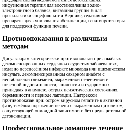
инфузионная терапия для восстановления водно-
электролитного баланса, витамины группы B для
профилактики энцефалопатии Вернике, седативные
препараты для купирования абстиненции, гепатопротекторы
для поддержки функции печени.
Противопоказания к различным
методам
Дисульфирам категорически противопоказан при: тяжёлых
декомпенсированных сердечно-сосудистых заболеваниях,
недавно перенесённом инфаркте миокарда или ишемическом
инсульте, декомпенсированном сахарном диабете с
нестабильной гликемией, выраженной печёночной и
почечной недостаточности, эпилепсии и судорожных
припадках в анамнезе, острых психотических состояниях,
беременности и периоде лактации. Налтрексон
противопоказан при: остром вирусном гепатите в активной
фазе, тяжёлом поражении печени с выраженным цитолизом,
сопутствующей опиоидной зависимости без предварительной
детоксикации.
Профессиональное домашнее лечение