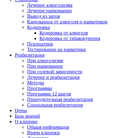
Лечение алкоголизма
Лечение наркомании
Вывод из запоя
Капельница от алкоголя и наркотиков
Кодировка
Кодировка от алкоголя
Кодировка от табакокурения
Психиатрия
Тестирование на наркотики
Реабилитация
При алкоголизме
При наркомании
При солевой зависимости
Лечение и реабилитация
Методы
Программы
Программа 12 шагов
Принудительная реабилитация
Социальная реабилитация
Цены
База знаний
О клинике
Общая информация
Врачи клиники