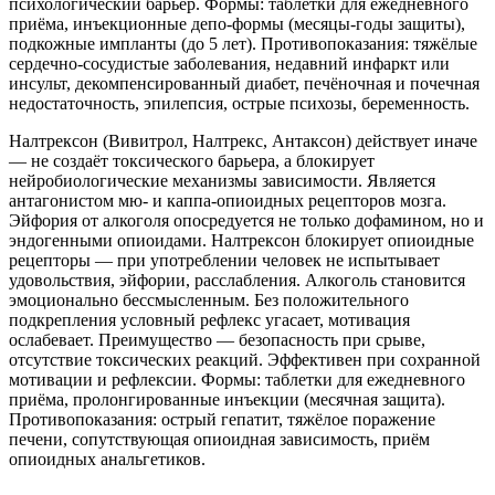
психологический барьер. Формы: таблетки для ежедневного
приёма, инъекционные депо-формы (месяцы-годы защиты),
подкожные импланты (до 5 лет). Противопоказания: тяжёлые
сердечно-сосудистые заболевания, недавний инфаркт или
инсульт, декомпенсированный диабет, печёночная и почечная
недостаточность, эпилепсия, острые психозы, беременность.
Налтрексон (Вивитрол, Налтрекс, Антаксон) действует иначе
— не создаёт токсического барьера, а блокирует
нейробиологические механизмы зависимости. Является
антагонистом мю- и каппа-опиоидных рецепторов мозга.
Эйфория от алкоголя опосредуется не только дофамином, но и
эндогенными опиоидами. Налтрексон блокирует опиоидные
рецепторы — при употреблении человек не испытывает
удовольствия, эйфории, расслабления. Алкоголь становится
эмоционально бессмысленным. Без положительного
подкрепления условный рефлекс угасает, мотивация
ослабевает. Преимущество — безопасность при срыве,
отсутствие токсических реакций. Эффективен при сохранной
мотивации и рефлексии. Формы: таблетки для ежедневного
приёма, пролонгированные инъекции (месячная защита).
Противопоказания: острый гепатит, тяжёлое поражение
печени, сопутствующая опиоидная зависимость, приём
опиоидных анальгетиков.