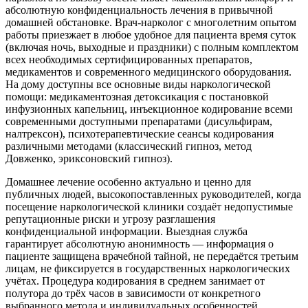
абсолютную конфиденциальность лечения в привычной
домашней обстановке. Врач-нарколог с многолетним опытом
работы приезжает в любое удобное для пациента время суток
(включая ночь, выходные и праздники) с полным комплектом
всех необходимых сертифицированных препаратов,
медикаментов и современного медицинского оборудования.
На дому доступны все основные виды наркологической
помощи: медикаментозная детоксикация с постановкой
инфузионных капельниц, инъекционное кодирование всеми
современными доступными препаратами (дисульфирам,
налтрексон), психотерапевтические сеансы кодирования
различными методами (классический гипноз, метод
Довженко, эриксоновский гипноз).
Домашнее лечение особенно актуально и ценно для
публичных людей, высокопоставленных руководителей, когда
посещение наркологической клиники создаёт недопустимые
репутационные риски и угрозу разглашения
конфиденциальной информации. Выездная служба
гарантирует абсолютную анонимность — информация о
пациенте защищена врачебной тайной, не передаётся третьим
лицам, не фиксируется в государственных наркологических
учётах. Процедура кодирования в среднем занимает от
полутора до трёх часов в зависимости от конкретного
выбранного метода и индивидуальных особенностей