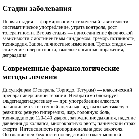
Стадии заболевания
Первая стадия — формирование психической зависимости:
систематическое употребление, утрата контроля, рост
толерантности. Вторая стадия — присоединение физической
зависимости с абстинентным синдромом: тремор, потливость,
тахикардия. Запои, личностные изменения. Третья стадия —
снижение толерантности, тяжёлые органные поражения,
деградация.
Современные фармакологические
методы лечения
Дисульфирам (Эспераль, Торпедо, Тетурам) — классический
препарат аверсивной терапии. Необратимо блокирует
альдегиддегидрогеназу — при употреблении алкоголя
накапливается токсичный ацетальдегид, вызывая тяжёлую
реакцию: резкую гиперемию, жар, головную боль,
тахикардию до 120-140 ударов, затруднение дыхания, падение
давления до коллапса, многократную рвоту, панический страх
смерти. Интенсивность пропорциональна дозе алкоголя.
Осознание неизбежности последствий создаёт мощный