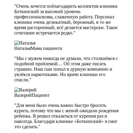
"Очень хочется поблагодарить коллектив клиники
Боткинский за высокий уровень
профессионализма, слаженную работу. Персонал
клиники очень деликатный, бережный, в то же
время расторопный, всё делается мастерски. Такое
сочетание встречается редко."
Наталья
Мама пациента
"Мы с мужем никогда не думали, что столкнёмся с
подобной проблемой… Об этом даже писать
страшно. Наш сын попал в дурную компанию и
увлёкся наркотиками. Но врачи клиники его
спасли."
Валерий
Пациент
"Для меня было очень важно быстро бросить
курить, потому что мы с женой ожидали рождения
ребенка. Я решил отказаться от курения раз и
навсегда. Благодаря клинике «Боткинский» я смог
это сделать."