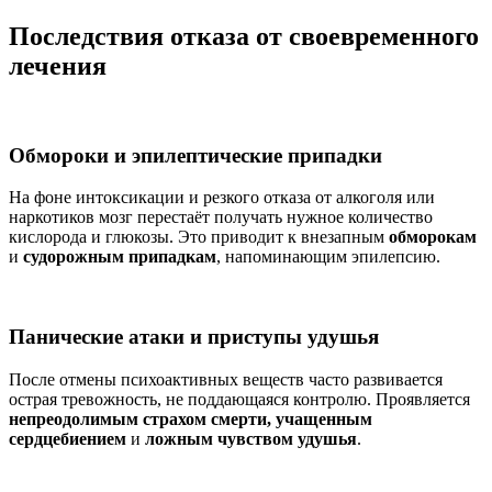
Последствия отказа от своевременного
лечения
Обмороки и эпилептические припадки
На фоне интоксикации и резкого отказа от алкоголя или
наркотиков мозг перестаёт получать нужное количество
кислорода и глюкозы. Это приводит к внезапным
обморокам
и
судорожным припадкам
, напоминающим эпилепсию.
Панические атаки и приступы удушья
После отмены психоактивных веществ часто развивается
острая тревожность, не поддающаяся контролю. Проявляется
непреодолимым страхом смерти, учащенным
сердцебиением
и
ложным чувством удушья
.