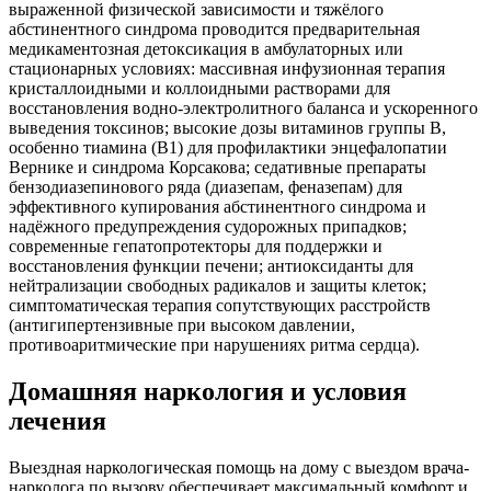
выраженной физической зависимости и тяжёлого
абстинентного синдрома проводится предварительная
медикаментозная детоксикация в амбулаторных или
стационарных условиях: массивная инфузионная терапия
кристаллоидными и коллоидными растворами для
восстановления водно-электролитного баланса и ускоренного
выведения токсинов; высокие дозы витаминов группы B,
особенно тиамина (B1) для профилактики энцефалопатии
Вернике и синдрома Корсакова; седативные препараты
бензодиазепинового ряда (диазепам, феназепам) для
эффективного купирования абстинентного синдрома и
надёжного предупреждения судорожных припадков;
современные гепатопротекторы для поддержки и
восстановления функции печени; антиоксиданты для
нейтрализации свободных радикалов и защиты клеток;
симптоматическая терапия сопутствующих расстройств
(антигипертензивные при высоком давлении,
противоаритмические при нарушениях ритма сердца).
Домашняя наркология и условия
лечения
Выездная наркологическая помощь на дому с выездом врача-
нарколога по вызову обеспечивает максимальный комфорт и