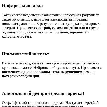
Инфаркт миокарда
Токсическое воздействие алкоголя и наркотиков разрушает
сердечную мышцу, нарушает электролитный баланс,
повышает давление. В результате — закупорка коронарных
артерий. Проявляется
острой, сжимающей болью в груди
,
отдающей в руку или челюсть,
паникой, одышкой
и
холодным потом
.
Ишемический инсульт
Из-за спазма сосудов и густой крови происходит остановка
кровотока в мозге. Нейроны гибнут за минуты. Проявляется
онемением одной половины тела, нарушением речи
и
потерей координации
.
Алкогольный делирий (белая горячка)
Острая фаза абстинентного синдрома. Наступает через 2–5
суток после прекращения употребления алкоголя.