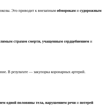
глюкозы. Это приводит к внезапным
обморокам
и
судорожным
олимым страхом смерти, учащенным сердцебиением
и
ние. В результате — закупорка коронарных артерий.
ием одной половины тела, нарушением речи
и
потерей