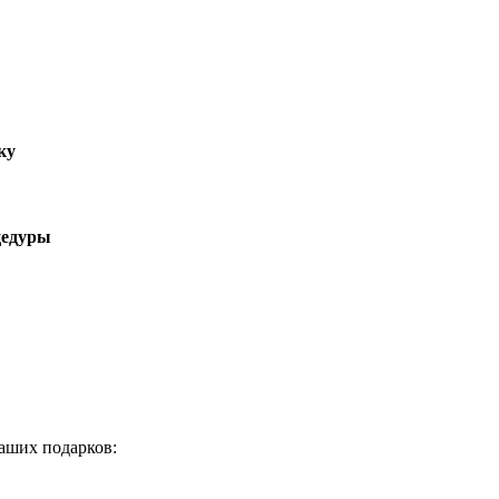
ку
цедуры
аших подарков: