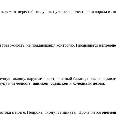
тиков мозг перестаёт получать нужное количество кислорода и 
я тревожность, не поддающаяся контролю. Проявляется
непреод
рдечную мышцу, нарушает электролитный баланс, повышает давле
руку или челюсть,
паникой, одышкой
и
холодным потом
.
овотока в мозге. Нейроны гибнут за минуты. Проявляется
онемен