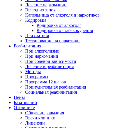
Лечение наркомании
Вывод из запоя
Капельница от алкоголя и наркотиков
Кодировка
Кодировка от алкоголя
Кодировка от табакокурения
Психиатрия
Тестирование на наркотики
Реабилитация
При алкоголизме
При наркомании
При солевой зависимости
Лечение и реабилитация
Методы
Программы
Программа 12 шагов
Принудительная реабилитация
Социальная реабилитация
Цены
База знаний
О клинике
Общая информация
Врачи клиники
Лицензии