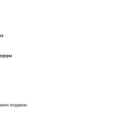
ку
цедуры
аших подарков: