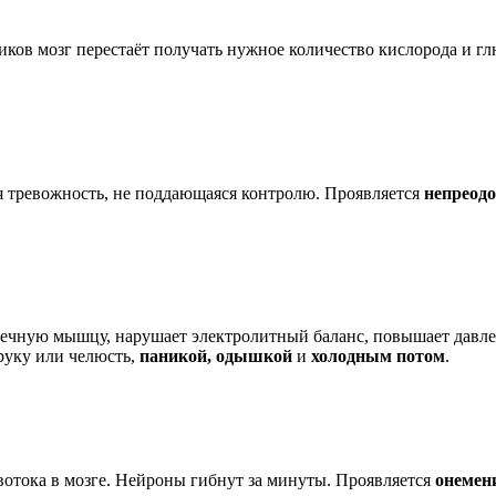
тиков мозг перестаёт получать нужное количество кислорода и 
я тревожность, не поддающаяся контролю. Проявляется
непреод
рдечную мышцу, нарушает электролитный баланс, повышает давле
руку или челюсть,
паникой, одышкой
и
холодным потом
.
овотока в мозге. Нейроны гибнут за минуты. Проявляется
онемен