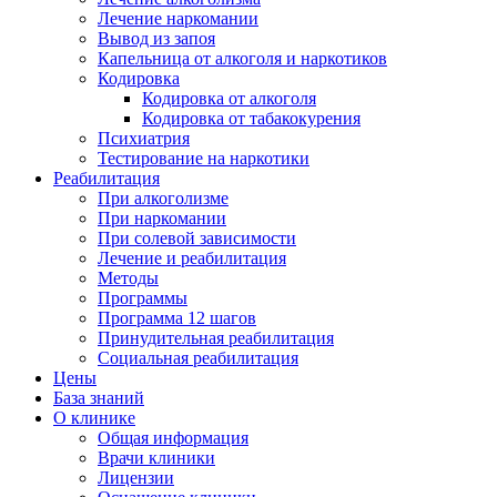
Лечение наркомании
Вывод из запоя
Капельница от алкоголя и наркотиков
Кодировка
Кодировка от алкоголя
Кодировка от табакокурения
Психиатрия
Тестирование на наркотики
Реабилитация
При алкоголизме
При наркомании
При солевой зависимости
Лечение и реабилитация
Методы
Программы
Программа 12 шагов
Принудительная реабилитация
Социальная реабилитация
Цены
База знаний
О клинике
Общая информация
Врачи клиники
Лицензии