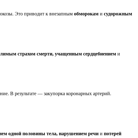
глюкозы. Это приводит к внезапным
обморокам
и
судорожным
олимым страхом смерти, учащенным сердцебиением
и
ние. В результате — закупорка коронарных артерий.
ием одной половины тела, нарушением речи
и
потерей