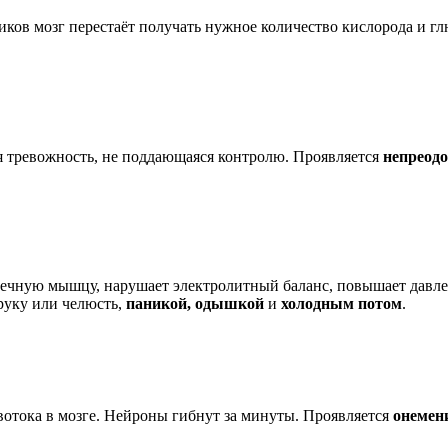
тиков мозг перестаёт получать нужное количество кислорода и 
я тревожность, не поддающаяся контролю. Проявляется
непреод
рдечную мышцу, нарушает электролитный баланс, повышает давле
руку или челюсть,
паникой, одышкой
и
холодным потом
.
овотока в мозге. Нейроны гибнут за минуты. Проявляется
онемен