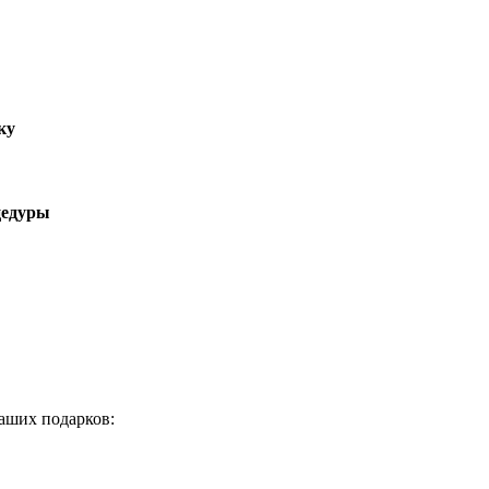
ку
цедуры
аших подарков: