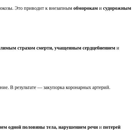
глюкозы. Это приводит к внезапным
обморокам
и
судорожным
олимым страхом смерти, учащенным сердцебиением
и
ние. В результате — закупорка коронарных артерий.
ием одной половины тела, нарушением речи
и
потерей