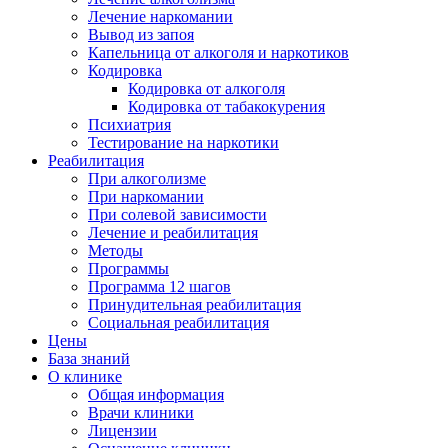
Лечение наркомании
Вывод из запоя
Капельница от алкоголя и наркотиков
Кодировка
Кодировка от алкоголя
Кодировка от табакокурения
Психиатрия
Тестирование на наркотики
Реабилитация
При алкоголизме
При наркомании
При солевой зависимости
Лечение и реабилитация
Методы
Программы
Программа 12 шагов
Принудительная реабилитация
Социальная реабилитация
Цены
База знаний
О клинике
Общая информация
Врачи клиники
Лицензии