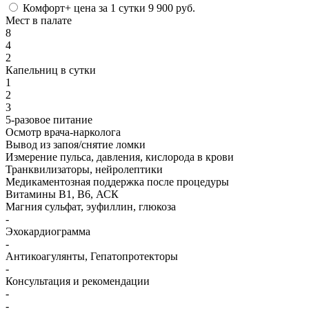
Комфорт+
цена за 1 сутки
9 900 руб.
Мест в палате
8
4
2
Капельниц в сутки
1
2
3
5-разовое питание
Осмотр врача-нарколога
Вывод из запоя/снятие ломки
Измерение пульса, давления, кислорода в крови
Транквилизаторы, нейролептики
Медикаментозная поддержка после процедуры
Витамины B1, B6, АСК
Магния сульфат, эуфиллин, глюкоза
-
Эхокардиограмма
-
Антикоагулянты, Гепатопротекторы
-
Консультация и рекомендации
-
-