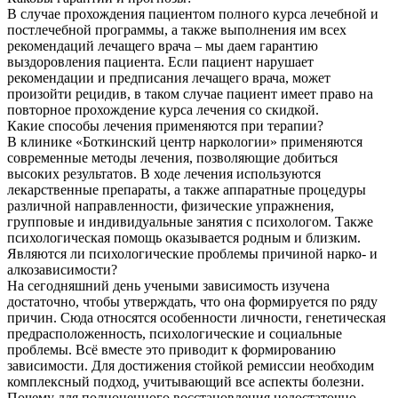
В случае прохождения пациентом полного курса лечебной и
постлечебной программы, а также выполнения им всех
рекомендаций лечащего врача – мы даем гарантию
выздоровления пациента. Если пациент нарушает
рекомендации и предписания лечащего врача, может
произойти рецидив, в таком случае пациент имеет право на
повторное прохождение курса лечения со скидкой.
Какие способы лечения применяются при терапии?
В клинике «Боткинский центр наркологии» применяются
современные методы лечения, позволяющие добиться
высоких результатов. В ходе лечения используются
лекарственные препараты, а также аппаратные процедуры
различной направленности, физические упражнения,
групповые и индивидуальные занятия с психологом. Также
психологическая помощь оказывается родным и близким.
Являются ли психологические проблемы причиной нарко- и
алкозависимости?
На сегодняшний день учеными зависимость изучена
достаточно, чтобы утверждать, что она формируется по ряду
причин. Сюда относятся особенности личности, генетическая
предрасположенность, психологические и социальные
проблемы. Всё вместе это приводит к формированию
зависимости. Для достижения стойкой ремиссии необходим
комплексный подход, учитывающий все аспекты болезни.
Почему для полноценного восстановления недостаточно