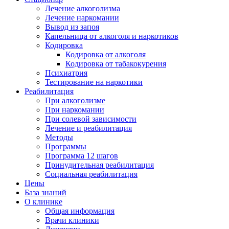
Лечение алкоголизма
Лечение наркомании
Вывод из запоя
Капельница от алкоголя и наркотиков
Кодировка
Кодировка от алкоголя
Кодировка от табакокурения
Психиатрия
Тестирование на наркотики
Реабилитация
При алкоголизме
При наркомании
При солевой зависимости
Лечение и реабилитация
Методы
Программы
Программа 12 шагов
Принудительная реабилитация
Социальная реабилитация
Цены
База знаний
О клинике
Общая информация
Врачи клиники