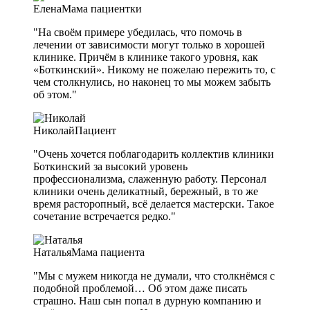
Елена
Мама пациентки
"На своём примере убедилась, что помочь в
лечении от зависимости могут только в хорошей
клинике. Причём в клинике такого уровня, как
«Боткинский». Никому не пожелаю пережить то, с
чем столкнулись, но наконец то мы можем забыть
об этом."
Николай
Пациент
"Очень хочется поблагодарить коллектив клиники
Боткинский за высокий уровень
профессионализма, слаженную работу. Персонал
клиники очень деликатный, бережный, в то же
время расторопный, всё делается мастерски. Такое
сочетание встречается редко."
Наталья
Мама пациента
"Мы с мужем никогда не думали, что столкнёмся с
подобной проблемой… Об этом даже писать
страшно. Наш сын попал в дурную компанию и