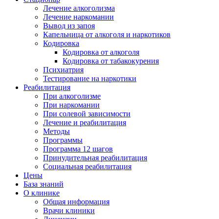
Лечение алкоголизма
Лечение наркомании
Вывод из запоя
Капельница от алкоголя и наркотиков
Кодировка
Кодировка от алкоголя
Кодировка от табакокурения
Психиатрия
Тестирование на наркотики
Реабилитация
При алкоголизме
При наркомании
При солевой зависимости
Лечение и реабилитация
Методы
Программы
Программа 12 шагов
Принудительная реабилитация
Социальная реабилитация
Цены
База знаний
О клинике
Общая информация
Врачи клиники