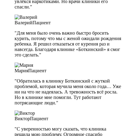
увлёкся наркотиками. Но врачи клиники его
спасли."
Валерий
Пациент
"Для меня было очень важно быстро бросить
курить, потому что мы с женой ожидали рождения
ребенка. Я решил отказаться от курения раз и
навсегда. Благодаря клинике «Боткинский» я смог
это сделать."
Мария
Пациент
"Обратилась в клинику Боткинский с жуткой
проблемой, которая мучила меня около года… Уже
ни на что не надеялась. А тревожность всё росла.
Но в клинике мне помогли. Тут работают
потрясающие люди."
Виктор
Пациент
"С уверенностью могу сказать, что клиника
решила мою проблему. Огромное спасибо