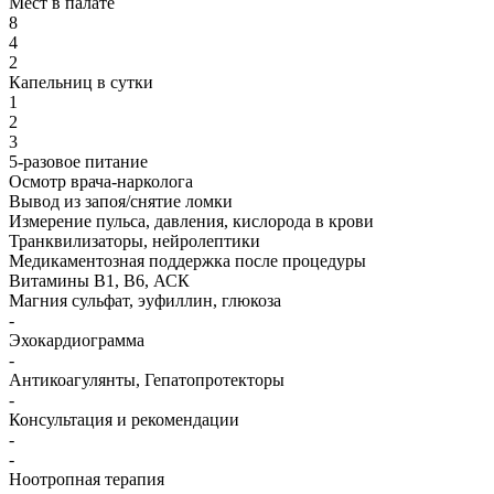
Мест в палате
8
4
2
Капельниц в сутки
1
2
3
5-разовое питание
Осмотр врача-нарколога
Вывод из запоя/снятие ломки
Измерение пульса, давления, кислорода в крови
Транквилизаторы, нейролептики
Медикаментозная поддержка после процедуры
Витамины B1, B6, АСК
Магния сульфат, эуфиллин, глюкоза
-
Эхокардиограмма
-
Антикоагулянты, Гепатопротекторы
-
Консультация и рекомендации
-
-
Ноотропная терапия