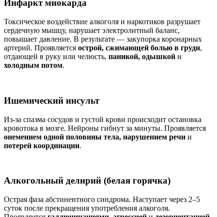
Инфаркт миокарда
Токсическое воздействие алкоголя и наркотиков разрушает
сердечную мышцу, нарушает электролитный баланс,
повышает давление. В результате — закупорка коронарных
артерий. Проявляется
острой, сжимающей болью в груди
,
отдающей в руку или челюсть,
паникой, одышкой
и
холодным потом
.
Ишемический инсульт
Из-за спазма сосудов и густой крови происходит остановка
кровотока в мозге. Нейроны гибнут за минуты. Проявляется
онемением одной половины тела, нарушением речи
и
потерей координации
.
Алкогольный делирий (белая горячка)
Острая фаза абстинентного синдрома. Наступает через 2–5
суток после прекращения употребления алкоголя.
Проявляется
галлюцинациями, агрессией
и
дезориентацией
.