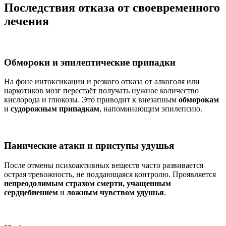
Последствия отказа от своевременного
лечения
Обмороки и эпилептические припадки
На фоне интоксикации и резкого отказа от алкоголя или
наркотиков мозг перестаёт получать нужное количество
кислорода и глюкозы. Это приводит к внезапным
обморокам
и
судорожным припадкам
, напоминающим эпилепсию.
Панические атаки и приступы удушья
После отмены психоактивных веществ часто развивается
острая тревожность, не поддающаяся контролю. Проявляется
непреодолимым страхом смерти, учащенным
сердцебиением
и
ложным чувством удушья
.