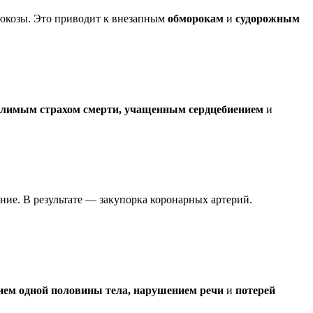
глюкозы. Это приводит к внезапным
обморокам
и
судорожным
олимым страхом смерти, учащенным сердцебиением
и
ние. В результате — закупорка коронарных артерий.
ием одной половины тела, нарушением речи
и
потерей