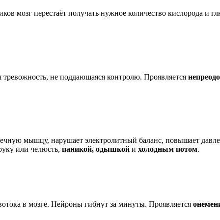
тиков мозг перестаёт получать нужное количество кислорода и 
я тревожность, не поддающаяся контролю. Проявляется
непреод
рдечную мышцу, нарушает электролитный баланс, повышает давле
руку или челюсть,
паникой, одышкой
и
холодным потом
.
овотока в мозге. Нейроны гибнут за минуты. Проявляется
онемен