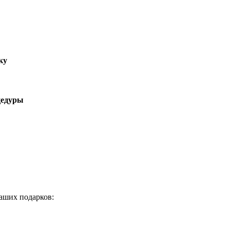
ку
цедуры
аших подарков: