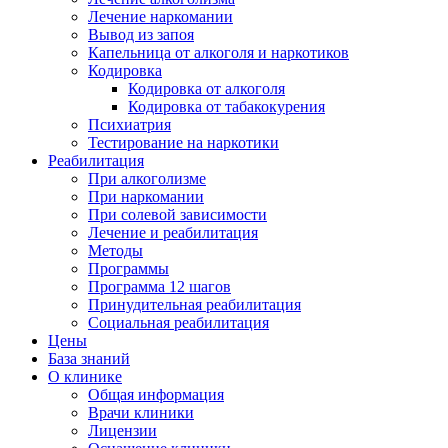
Лечение наркомании
Вывод из запоя
Капельница от алкоголя и наркотиков
Кодировка
Кодировка от алкоголя
Кодировка от табакокурения
Психиатрия
Тестирование на наркотики
Реабилитация
При алкоголизме
При наркомании
При солевой зависимости
Лечение и реабилитация
Методы
Программы
Программа 12 шагов
Принудительная реабилитация
Социальная реабилитация
Цены
База знаний
О клинике
Общая информация
Врачи клиники
Лицензии