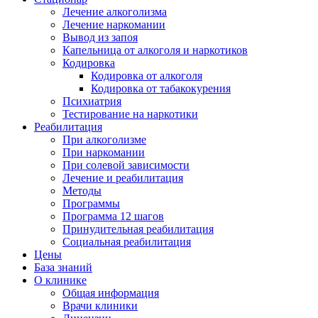
Лечение алкоголизма
Лечение наркомании
Вывод из запоя
Капельница от алкоголя и наркотиков
Кодировка
Кодировка от алкоголя
Кодировка от табакокурения
Психиатрия
Тестирование на наркотики
Реабилитация
При алкоголизме
При наркомании
При солевой зависимости
Лечение и реабилитация
Методы
Программы
Программа 12 шагов
Принудительная реабилитация
Социальная реабилитация
Цены
База знаний
О клинике
Общая информация
Врачи клиники