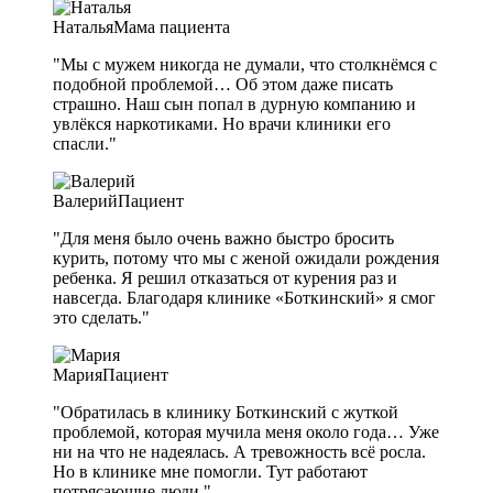
Наталья
Мама пациента
"Мы с мужем никогда не думали, что столкнёмся с
подобной проблемой… Об этом даже писать
страшно. Наш сын попал в дурную компанию и
увлёкся наркотиками. Но врачи клиники его
спасли."
Валерий
Пациент
"Для меня было очень важно быстро бросить
курить, потому что мы с женой ожидали рождения
ребенка. Я решил отказаться от курения раз и
навсегда. Благодаря клинике «Боткинский» я смог
это сделать."
Мария
Пациент
"Обратилась в клинику Боткинский с жуткой
проблемой, которая мучила меня около года… Уже
ни на что не надеялась. А тревожность всё росла.
Но в клинике мне помогли. Тут работают
потрясающие люди."