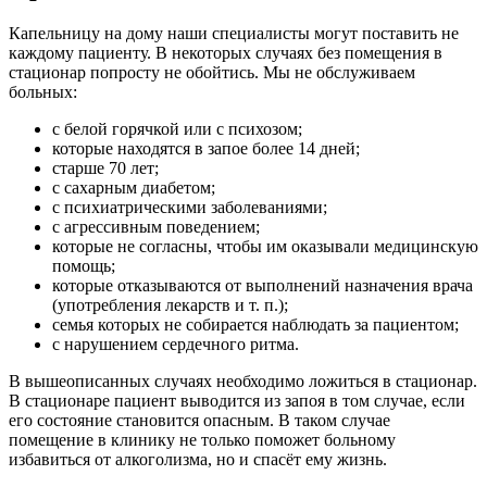
Капельницу на дому наши специалисты могут поставить не
каждому пациенту. В некоторых случаях без помещения в
стационар попросту не обойтись. Мы не обслуживаем
больных:
с белой горячкой или с психозом;
которые находятся в запое более 14 дней;
старше 70 лет;
с сахарным диабетом;
с психиатрическими заболеваниями;
с агрессивным поведением;
которые не согласны, чтобы им оказывали медицинскую
помощь;
которые отказываются от выполнений назначения врача
(употребления лекарств и т. п.);
семья которых не собирается наблюдать за пациентом;
с нарушением сердечного ритма.
В вышеописанных случаях необходимо ложиться в стационар.
В стационаре пациент выводится из запоя в том случае, если
его состояние становится опасным. В таком случае
помещение в клинику не только поможет больному
избавиться от алкоголизма, но и спасёт ему жизнь.