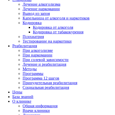
Лечение алкоголизма
Лечение наркомании
Вывод из запоя
Капельница от алкоголя и наркотиков
Кодировка
Кодировка от алкоголя
Кодировка от табакокурения
Психиатрия
Тестирование на наркотики
Реабилитация
При алкоголизме
При наркомании
При солевой зависимости
Лечение и реабилитация
Методы
Программы
Программа 12 шагов
Принудительная реабилитация
Социальная реабилитация
Цены
База знаний
О клинике
Общая информация
Врачи клиники