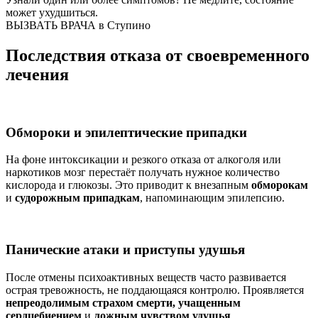
может ухудшиться.
ВЫЗВАТЬ ВРАЧА в Ступино
Последствия отказа от своевременного
лечения
Обмороки и эпилептические припадки
На фоне интоксикации и резкого отказа от алкоголя или
наркотиков мозг перестаёт получать нужное количество
кислорода и глюкозы. Это приводит к внезапным
обморокам
и
судорожным припадкам
, напоминающим эпилепсию.
Панические атаки и приступы удушья
После отмены психоактивных веществ часто развивается
острая тревожность, не поддающаяся контролю. Проявляется
непреодолимым страхом смерти, учащенным
сердцебиением
и
ложным чувством удушья
.