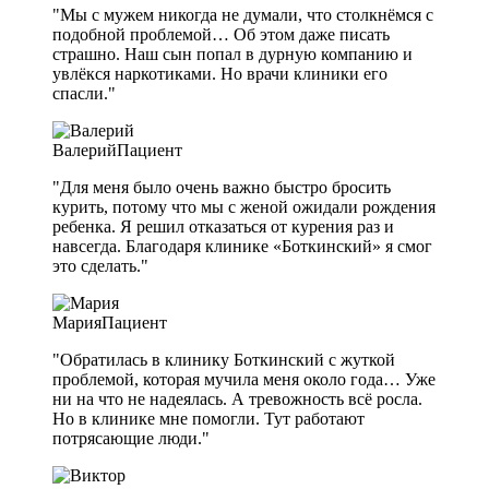
"Мы с мужем никогда не думали, что столкнёмся с
подобной проблемой… Об этом даже писать
страшно. Наш сын попал в дурную компанию и
увлёкся наркотиками. Но врачи клиники его
спасли."
Валерий
Пациент
"Для меня было очень важно быстро бросить
курить, потому что мы с женой ожидали рождения
ребенка. Я решил отказаться от курения раз и
навсегда. Благодаря клинике «Боткинский» я смог
это сделать."
Мария
Пациент
"Обратилась в клинику Боткинский с жуткой
проблемой, которая мучила меня около года… Уже
ни на что не надеялась. А тревожность всё росла.
Но в клинике мне помогли. Тут работают
потрясающие люди."