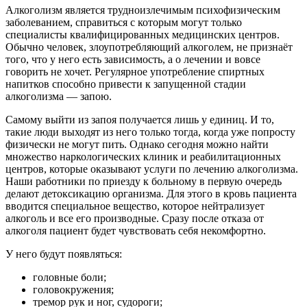
Алкоголизм является трудноизлечимым психофизическим
заболеванием, справиться с которым могут только
специалисты квалифицированных медицинских центров.
Обычно человек, злоупотребляющий алкоголем, не признаёт
того, что у него есть зависимость, а о лечении и вовсе
говорить не хочет. Регулярное употребление спиртных
напитков способно привести к запущенной стадии
алкоголизма — запою.
Самому выйти из запоя получается лишь у единиц. И то,
такие люди выходят из него только тогда, когда уже попросту
физически не могут пить. Однако сегодня можно найти
множество наркологических клиник и реабилитационных
центров, которые оказывают услуги по лечению алкоголизма.
Наши работники по приезду к больному в первую очередь
делают детоксикацию организма. Для этого в кровь пациента
вводится специальное вещество, которое нейтрализует
алкоголь и все его производные. Сразу после отказа от
алкоголя пациент будет чувствовать себя некомфортно.
У него будут появляться:
головные боли;
головокружения;
тремор рук и ног, судороги;