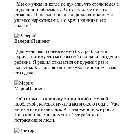
"Мы с мужем никогда не думали, что столкнёмся с
подобной проблемой… Об этом даже писать
страшно. Наш сын попал в дурную компанию и
увлёкся наркотиками. Но врачи клиники его
спасли."
Валерий
Пациент
"Для меня было очень важно быстро бросить
курить, потому что мы с женой ожидали рождения
ребенка. Я решил отказаться от курения раз и
навсегда. Благодаря клинике «Боткинский» я смог
это сделать."
Мария
Пациент
"Обратилась в клинику Боткинский с жуткой
проблемой, которая мучила меня около года… Уже
ни на что не надеялась. А тревожность всё росла.
Но в клинике мне помогли. Тут работают
потрясающие люди."