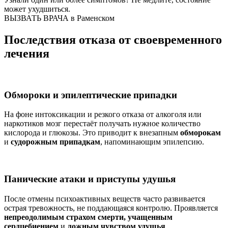
может ухудшиться.
ВЫЗВАТЬ ВРАЧА в Раменском
Последствия отказа от своевременного
лечения
Обмороки и эпилептические припадки
На фоне интоксикации и резкого отказа от алкоголя или
наркотиков мозг перестаёт получать нужное количество
кислорода и глюкозы. Это приводит к внезапным
обморокам
и
судорожным припадкам
, напоминающим эпилепсию.
Панические атаки и приступы удушья
После отмены психоактивных веществ часто развивается
острая тревожность, не поддающаяся контролю. Проявляется
непреодолимым страхом смерти, учащенным
сердцебиением
и
ложным чувством удушья
.