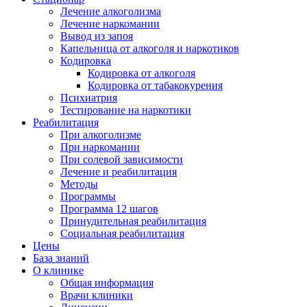
Лечение алкоголизма
Лечение наркомании
Вывод из запоя
Капельница от алкоголя и наркотиков
Кодировка
Кодировка от алкоголя
Кодировка от табакокурения
Психиатрия
Тестирование на наркотики
Реабилитация
При алкоголизме
При наркомании
При солевой зависимости
Лечение и реабилитация
Методы
Программы
Программа 12 шагов
Принудительная реабилитация
Социальная реабилитация
Цены
База знаний
О клинике
Общая информация
Врачи клиники