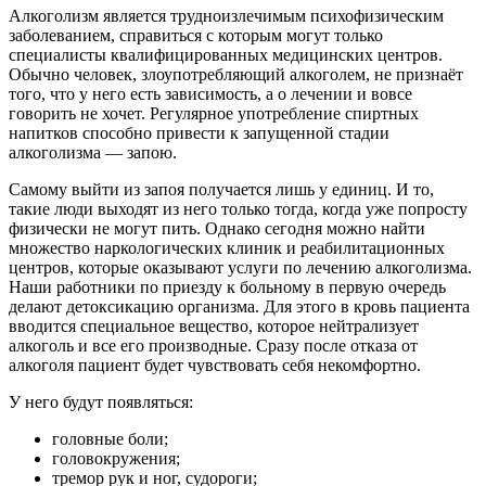
Алкоголизм является трудноизлечимым психофизическим
заболеванием, справиться с которым могут только
специалисты квалифицированных медицинских центров.
Обычно человек, злоупотребляющий алкоголем, не признаёт
того, что у него есть зависимость, а о лечении и вовсе
говорить не хочет. Регулярное употребление спиртных
напитков способно привести к запущенной стадии
алкоголизма — запою.
Самому выйти из запоя получается лишь у единиц. И то,
такие люди выходят из него только тогда, когда уже попросту
физически не могут пить. Однако сегодня можно найти
множество наркологических клиник и реабилитационных
центров, которые оказывают услуги по лечению алкоголизма.
Наши работники по приезду к больному в первую очередь
делают детоксикацию организма. Для этого в кровь пациента
вводится специальное вещество, которое нейтрализует
алкоголь и все его производные. Сразу после отказа от
алкоголя пациент будет чувствовать себя некомфортно.
У него будут появляться:
головные боли;
головокружения;
тремор рук и ног, судороги;