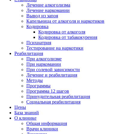
Лечение алкоголизма
Лечение наркомании
Вывод из запоя
Капельница от алкоголя и наркотиков
Кодировка
Кодировка от алкоголя
Кодировка от табакокурения
Психиатрия
Тестирование на наркотики
Реабилитация
При алкоголизме
При наркомании
При солевой зависимости
Лечение и реабилитация
Методы
Программы
Программа 12 шагов
Принудительная реабилитация
Социальная реабилитация
Цены
База знаний
О клинике
Общая информация
Врачи клиники