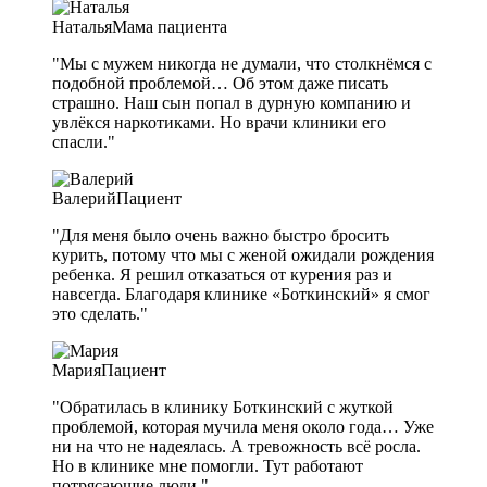
Наталья
Мама пациента
"Мы с мужем никогда не думали, что столкнёмся с
подобной проблемой… Об этом даже писать
страшно. Наш сын попал в дурную компанию и
увлёкся наркотиками. Но врачи клиники его
спасли."
Валерий
Пациент
"Для меня было очень важно быстро бросить
курить, потому что мы с женой ожидали рождения
ребенка. Я решил отказаться от курения раз и
навсегда. Благодаря клинике «Боткинский» я смог
это сделать."
Мария
Пациент
"Обратилась в клинику Боткинский с жуткой
проблемой, которая мучила меня около года… Уже
ни на что не надеялась. А тревожность всё росла.
Но в клинике мне помогли. Тут работают
потрясающие люди."