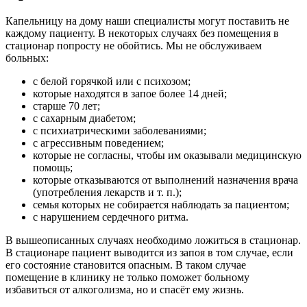
Капельницу на дому наши специалисты могут поставить не
каждому пациенту. В некоторых случаях без помещения в
стационар попросту не обойтись. Мы не обслуживаем
больных:
с белой горячкой или с психозом;
которые находятся в запое более 14 дней;
старше 70 лет;
с сахарным диабетом;
с психиатрическими заболеваниями;
с агрессивным поведением;
которые не согласны, чтобы им оказывали медицинскую
помощь;
которые отказываются от выполнений назначения врача
(употребления лекарств и т. п.);
семья которых не собирается наблюдать за пациентом;
с нарушением сердечного ритма.
В вышеописанных случаях необходимо ложиться в стационар.
В стационаре пациент выводится из запоя в том случае, если
его состояние становится опасным. В таком случае
помещение в клинику не только поможет больному
избавиться от алкоголизма, но и спасёт ему жизнь.