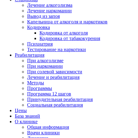
Лечение алкоголизма
Лечение наркомании
Вывод из запоя
Капельница от алкоголя и наркотиков
Кодировка
Кодировка от алкоголя
Кодировка от табакокурения
Психиатрия
Тестирование на наркотики
Реабилитация
При алкоголизме
При наркомании
При солевой зависимости
Лечение и реабилитация
Методы
Программы
Программа 12 шагов
Принудительная реабилитация
Социальная реабилитация
Цены
База знаний
О клинике
Общая информация
Врачи клиники