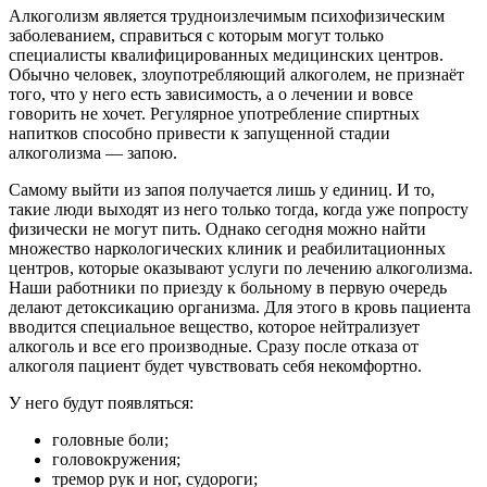
Алкоголизм является трудноизлечимым психофизическим
заболеванием, справиться с которым могут только
специалисты квалифицированных медицинских центров.
Обычно человек, злоупотребляющий алкоголем, не признаёт
того, что у него есть зависимость, а о лечении и вовсе
говорить не хочет. Регулярное употребление спиртных
напитков способно привести к запущенной стадии
алкоголизма — запою.
Самому выйти из запоя получается лишь у единиц. И то,
такие люди выходят из него только тогда, когда уже попросту
физически не могут пить. Однако сегодня можно найти
множество наркологических клиник и реабилитационных
центров, которые оказывают услуги по лечению алкоголизма.
Наши работники по приезду к больному в первую очередь
делают детоксикацию организма. Для этого в кровь пациента
вводится специальное вещество, которое нейтрализует
алкоголь и все его производные. Сразу после отказа от
алкоголя пациент будет чувствовать себя некомфортно.
У него будут появляться:
головные боли;
головокружения;
тремор рук и ног, судороги;