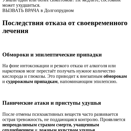
может ухудшиться.
ВЫЗВАТЬ ВРАЧА в Долгопрудном
Последствия отказа от своевременного
лечения
Обмороки и эпилептические припадки
На фоне интоксикации и резкого отказа от алкоголя или
наркотиков мозг перестаёт получать нужное количество
кислорода и глюкозы. Это приводит к внезапным
обморокам
и
судорожным припадкам
, напоминающим эпилепсию.
Панические атаки и приступы удушья
После отмены психоактивных веществ часто развивается
острая тревожность, не поддающаяся контролю. Проявляется
непреодолимым страхом смерти, учащенным
сердцебиением
и
ложным чувством удушья
.