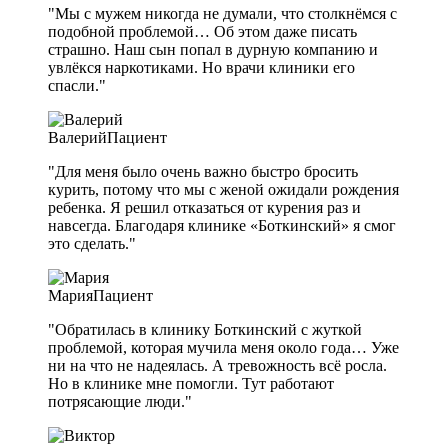
"Мы с мужем никогда не думали, что столкнёмся с
подобной проблемой… Об этом даже писать
страшно. Наш сын попал в дурную компанию и
увлёкся наркотиками. Но врачи клиники его
спасли."
Валерий
Пациент
"Для меня было очень важно быстро бросить
курить, потому что мы с женой ожидали рождения
ребенка. Я решил отказаться от курения раз и
навсегда. Благодаря клинике «Боткинский» я смог
это сделать."
Мария
Пациент
"Обратилась в клинику Боткинский с жуткой
проблемой, которая мучила меня около года… Уже
ни на что не надеялась. А тревожность всё росла.
Но в клинике мне помогли. Тут работают
потрясающие люди."