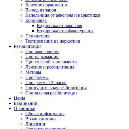
Лечение наркомании
Вывод из запоя
Капельница от алкоголя и наркотиков
Кодировка
Кодировка от алкоголя
Кодировка от табакокурения
Психиатрия
Тестирование на наркотики
Реабилитация
При алкоголизме
При наркомании
При солевой зависимости
Лечение и реабилитация
Методы
Программы
Программа 12 шагов
Принудительная реабилитация
Социальная реабилитация
Цены
База знаний
О клинике
Общая информация
Врачи клиники
Лицензии