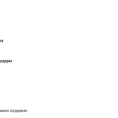
ку
цедуры
аших подарков: