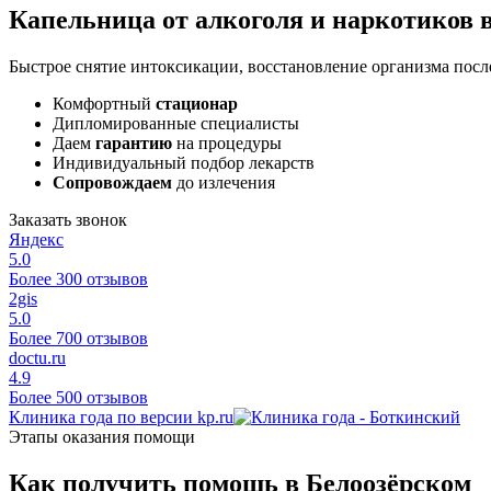
Капельница от алкоголя и наркотиков 
Быстрое снятие интоксикации, восстановление организма после
Комфортный
стационар
Дипломированные специалисты
Даем
гарантию
на процедуры
Индивидуальный подбор лекарств
Сопровождаем
до излечения
Заказать звонок
Яндекс
5.0
Более 300 отзывов
2gis
5.0
Более 700 отзывов
doctu.ru
4.9
Более 500 отзывов
Клиника года по версии kp.ru
Этапы оказания помощи
Как получить помощь в Белоозёрском