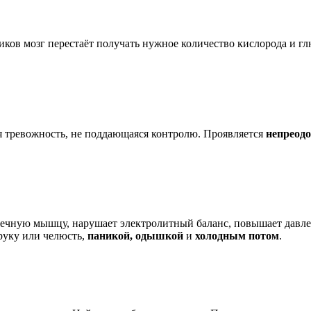
тиков мозг перестаёт получать нужное количество кислорода и 
я тревожность, не поддающаяся контролю. Проявляется
непреод
рдечную мышцу, нарушает электролитный баланс, повышает давле
руку или челюсть,
паникой, одышкой
и
холодным потом
.