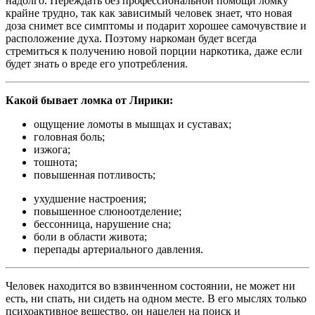
надолго. Переждать без профессиональной помощи ломку
крайне трудно, так как зависимый человек знает, что новая
доза снимет все симптомы и подарит хорошее самочувствие и
расположение духа. Поэтому наркоман будет всегда
стремиться к получению новой порции наркотика, даже если
будет знать о вреде его употребления.
Какой бывает ломка от Лирики:
ощущение ломоты в мышцах и суставах;
головная боль;
изжога;
тошнота;
повышенная потливость;
ухудшение настроения;
повышенное слюноотделение;
бессонница, нарушение сна;
боли в области живота;
перепады артериального давления.
Человек находится во взвинченном состоянии, не может ни
есть, ни спать, ни сидеть на одном месте. В его мыслях только
психоактивное вещество, он нацелен на поиск и