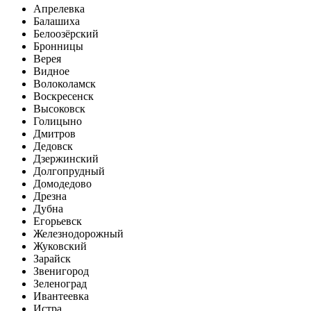
Апрелевка
Балашиха
Белоозёрский
Бронницы
Верея
Видное
Волоколамск
Воскресенск
Высоковск
Голицыно
Дмитров
Дедовск
Дзержинский
Долгопрудный
Домодедово
Дрезна
Дубна
Егорьевск
Железнодорожный
Жуковский
Зарайск
Звенигород
Зеленоград
Ивантеевка
Истра