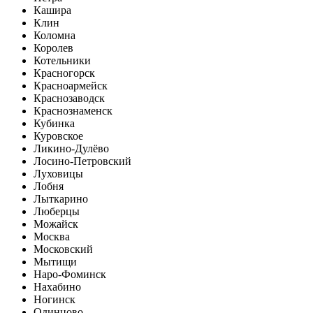
Кашира
Клин
Коломна
Королев
Котельники
Красногорск
Красноармейск
Краснозаводск
Краснознаменск
Кубинка
Куровское
Ликино-Дулёво
Лосино-Петровский
Луховицы
Лобня
Лыткарино
Люберцы
Можайск
Москва
Московский
Мытищи
Наро-Фоминск
Нахабино
Ногинск
Одинцово