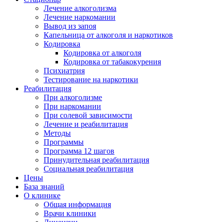
Лечение алкоголизма
Лечение наркомании
Вывод из запоя
Капельница от алкоголя и наркотиков
Кодировка
Кодировка от алкоголя
Кодировка от табакокурения
Психиатрия
Тестирование на наркотики
Реабилитация
При алкоголизме
При наркомании
При солевой зависимости
Лечение и реабилитация
Методы
Программы
Программа 12 шагов
Принудительная реабилитация
Социальная реабилитация
Цены
База знаний
О клинике
Общая информация
Врачи клиники