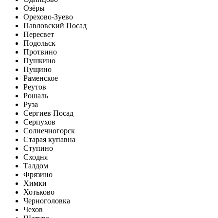
Озёры
Орехово-Зуево
Павловский Посад
Пересвет
Подольск
Протвино
Пушкино
Пущино
Раменское
Реутов
Рошаль
Руза
Сергиев Посад
Серпухов
Солнечногорск
Старая купавна
Ступино
Сходня
Талдом
Фрязино
Химки
Хотьково
Черноголовка
Чехов