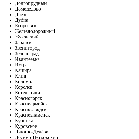
Долгопрудный
Домодедово
Дрезна
Дубна
Егорьевск
Железнодорожный
Жуковский
Зарайск
Звенигород
Зеленоград
Ивантеевка
Истра
Кашира
Клин
Коломна
Королев
Котельники
Красногорск
Красноармейск
Краснозаводск
Краснознаменск
Кубинка
Куровское
Ликино-Дулёво
Лосино-Петровский