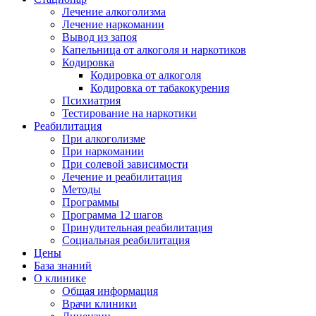
Лечение алкоголизма
Лечение наркомании
Вывод из запоя
Капельница от алкоголя и наркотиков
Кодировка
Кодировка от алкоголя
Кодировка от табакокурения
Психиатрия
Тестирование на наркотики
Реабилитация
При алкоголизме
При наркомании
При солевой зависимости
Лечение и реабилитация
Методы
Программы
Программа 12 шагов
Принудительная реабилитация
Социальная реабилитация
Цены
База знаний
О клинике
Общая информация
Врачи клиники