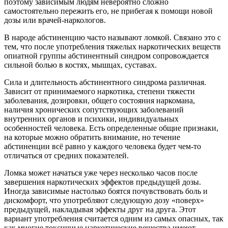
поэтому зависимым людям невероятно сложно
самостоятельно пережить его, не прибегая к помощи новой
дозы или врачей-наркологов.
В народе абстиненцию часто называют ломкой. Связано это с
тем, что после употребления тяжелых наркотических веществ
опиатной группы абстинентный синдром сопровождается
сильной болью в костях, мышцах, суставах.
Сила и длительность абстинентного синдрома различная.
Зависит от принимаемого наркотика, степени тяжести
заболевания, дозировки, общего состояния наркомана,
наличия хронических сопутствующих заболеваний
внутренних органов и психики, индивидуальных
особенностей человека. Есть определенные общие признаки,
на которые можно обратить внимание, но течение
абстиненции всё равно у каждого человека будет чем-то
отличаться от средних показателей.
Ломка может начаться уже через несколько часов после
завершения наркотических эффектов предыдущей дозы.
Иногда зависимые настолько боятся почувствовать боль и
дискомфорт, что употребляют следующую дозу «поверх»
предыдущей, накладывая эффекты друг на друга. Этот
вариант употребления считается одним из самых опасных, так
как многие токсичные наркотические вещества имеют