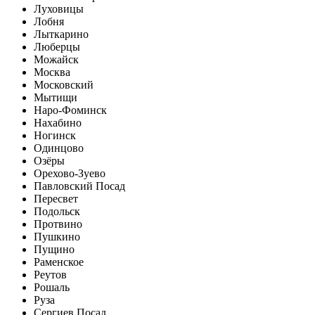
Луховицы
Лобня
Лыткарино
Люберцы
Можайск
Москва
Московский
Мытищи
Наро-Фоминск
Нахабино
Ногинск
Одинцово
Озёры
Орехово-Зуево
Павловский Посад
Пересвет
Подольск
Протвино
Пушкино
Пущино
Раменское
Реутов
Рошаль
Руза
Сергиев Посад