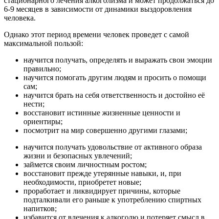
стационарного лечения алкоголизма и может продолжаться до
6-9 месяцев в зависимости от динамики выздоровления
человека.
Однако этот период времени человек проведет с самой
максимальной пользой:
научится получать, определять и выражать свои эмоции
правильно;
научится помогать другим людям и просить о помощи
сам;
научится брать на себя ответственность и достойно её
нести;
восстановит истинные жизненные ценности и
ориентиры;
посмотрит на мир совершенно другими глазами;
научится получать удовольствие от активного образа
жизни и безопасных увлечений;
займется своим личностным ростом;
восстановит прежде утерянные навыки, и, при
необходимости, приобретет новые;
проработает и ликвидирует причины, которые
подталкивали его раньше к употреблению спиртных
напитков;
избавится от влечения к алкоголю и потеряет смысл в