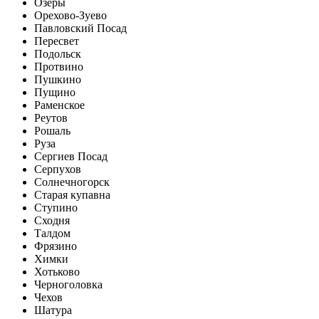
Озёры
Орехово-Зуево
Павловский Посад
Пересвет
Подольск
Протвино
Пушкино
Пущино
Раменское
Реутов
Рошаль
Руза
Сергиев Посад
Серпухов
Солнечногорск
Старая купавна
Ступино
Сходня
Талдом
Фрязино
Химки
Хотьково
Черноголовка
Чехов
Шатура