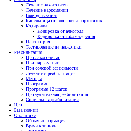
Лечение алкоголизма
Лечение наркомании
Вывод из запоя
Капельница от алкоголя и наркотиков
Кодировка
Кодировка от алкоголя
Кодировка от табакокурения
Психиатрия
Тестирование на наркотики
Реабилитация
При алкоголизме
При наркомании
При солевой зависимости
Лечение и реабилитация
Методы
Программы
Программа 12 шагов
Принудительная реабилитация
Социальная реабилитация
Цены
База знаний
О клинике
Общая информация
Врачи клиники