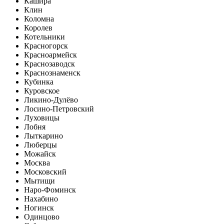
Кашира
Клин
Коломна
Королев
Котельники
Красногорск
Красноармейск
Краснозаводск
Краснознаменск
Кубинка
Куровское
Ликино-Дулёво
Лосино-Петровский
Луховицы
Лобня
Лыткарино
Люберцы
Можайск
Москва
Московский
Мытищи
Наро-Фоминск
Нахабино
Ногинск
Одинцово