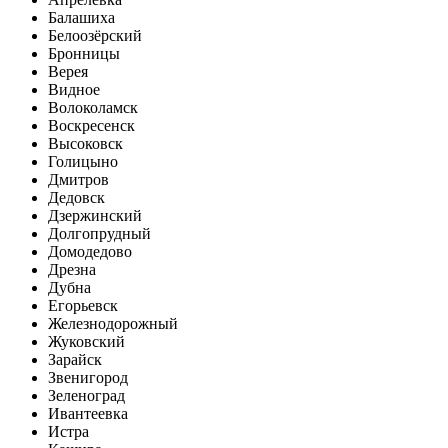
Балашиха
Белоозёрский
Бронницы
Верея
Видное
Волоколамск
Воскресенск
Высоковск
Голицыно
Дмитров
Дедовск
Дзержинский
Долгопрудный
Домодедово
Дрезна
Дубна
Егорьевск
Железнодорожный
Жуковский
Зарайск
Звенигород
Зеленоград
Ивантеевка
Истра