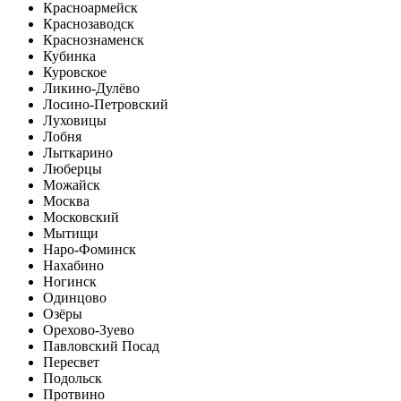
Красноармейск
Краснозаводск
Краснознаменск
Кубинка
Куровское
Ликино-Дулёво
Лосино-Петровский
Луховицы
Лобня
Лыткарино
Люберцы
Можайск
Москва
Московский
Мытищи
Наро-Фоминск
Нахабино
Ногинск
Одинцово
Озёры
Орехово-Зуево
Павловский Посад
Пересвет
Подольск
Протвино