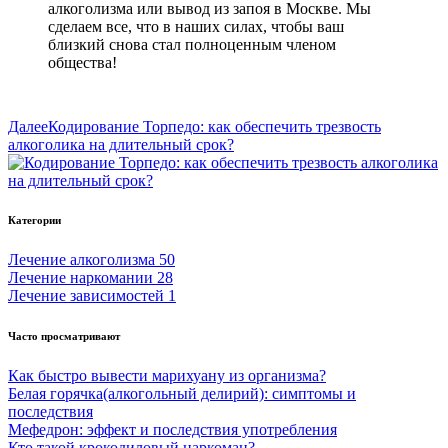
алкоголизма или вывод из запоя в Москве. Мы
сделаем все, что в наших силах, чтобы ваш
близкий снова стал полноценным членом
общества!
Далее
Кодирование Торпедо: как обеспечить трезвость
алкоголика на длительный срок?
Категории
Лечение алкоголизма
50
Лечение наркомании
28
Лечение зависимостей
1
Часто просматривают
Как быстро вывести марихуану из организма?
Белая горячка(алкогольный делирий): симптомы и
последствия
Мефедрон: эффект и последствия употребления
Кто такой крокодиловый наркоман?