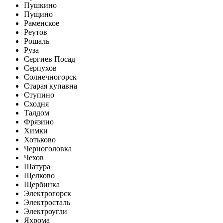
Пушкино
Пущино
Раменское
Реутов
Рошаль
Руза
Сергиев Посад
Серпухов
Солнечногорск
Старая купавна
Ступино
Сходня
Талдом
Фрязино
Химки
Хотьково
Черноголовка
Чехов
Шатура
Щелково
Щербинка
Электрогорск
Электросталь
Электроугли
Яхрома