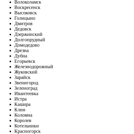
Волоколамск
Воскресенск
Высоковск
Голицыно
Дмитров
Дедовск
Дзержинский
Долгопрудный
Домодедово
Дрезна
Дубна
Егорьевск
Железнодорожный
Жуковский
Зарайск
Звенигород
Зеленоград
Ивантеевка
Истра
Кашира
Клин
Коломна
Королев
Котельники
Красногорск