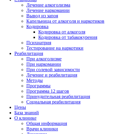
Лечение алкоголизма
Лечение наркомании
Вывод из запоя
Капельница от алкоголя и наркотиков
Кодировка
Кодировка от алкоголя
Кодировка от табакокурения
Психиатрия
Тестирование на наркотики
Реабилитация
При алкоголизме
При наркомании
При солевой зависимости
Лечение и реабилитация
Методы
Программы
Программа 12 шагов
Принудительная реабилитация
Социальная реабилитация
Цены
База знаний
О клинике
Общая информация
Врачи клиники