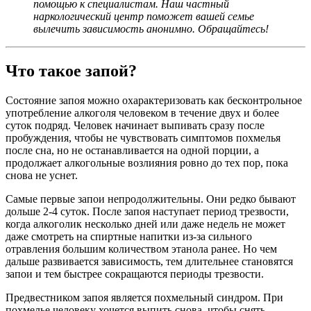
помощью к специалистам. Наш частный
наркологический центр поможет вашей семье
вылечить зависимость анонимно. Обращайтесь!
Что такое запой?
Состояние запоя можно охарактеризовать как бесконтрольное
употребление алкоголя человеком в течение двух и более
суток подряд. Человек начинает выпивать сразу после
пробуждения, чтобы не чувствовать симптомов похмелья
после сна, но не останавливается на одной порции, а
продолжает алкогольные возлияния ровно до тех пор, пока
снова не уснет.
Самые первые запои непродолжительны. Они редко бывают
дольше 2-4 суток. После запоя наступает период трезвости,
когда алкоголик несколько дней или даже недель не может
даже смотреть на спиртные напитки из-за сильного
отравления большим количеством этанола ранее. Но чем
дальше развивается зависимость, тем длительнее становятся
запои и тем быстрее сокращаются периоды трезвости.
Предвестником запоя является похмельный синдром. При
похмелье человеку хочется выпить снова, чтобы снять