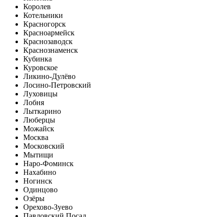
Королев
Котельники
Красногорск
Красноармейск
Краснозаводск
Краснознаменск
Кубинка
Куровское
Ликино-Дулёво
Лосино-Петровский
Луховицы
Лобня
Лыткарино
Люберцы
Можайск
Москва
Московский
Мытищи
Наро-Фоминск
Нахабино
Ногинск
Одинцово
Озёры
Орехово-Зуево
Павловский Посад