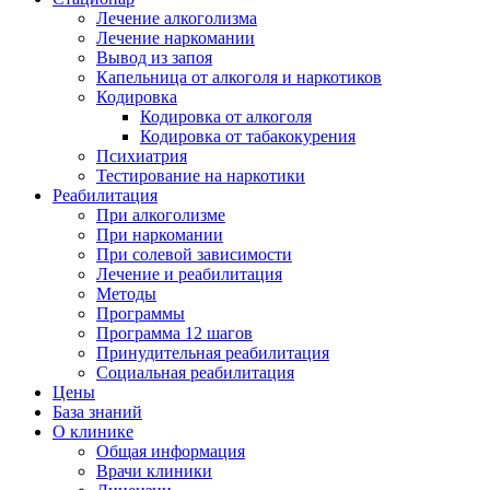
Лечение алкоголизма
Лечение наркомании
Вывод из запоя
Капельница от алкоголя и наркотиков
Кодировка
Кодировка от алкоголя
Кодировка от табакокурения
Психиатрия
Тестирование на наркотики
Реабилитация
При алкоголизме
При наркомании
При солевой зависимости
Лечение и реабилитация
Методы
Программы
Программа 12 шагов
Принудительная реабилитация
Социальная реабилитация
Цены
База знаний
О клинике
Общая информация
Врачи клиники