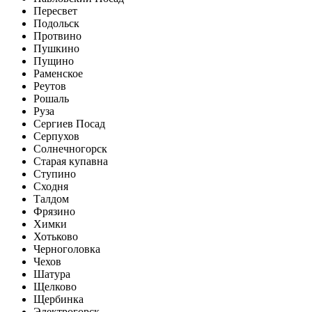
Пересвет
Подольск
Протвино
Пушкино
Пущино
Раменское
Реутов
Рошаль
Руза
Сергиев Посад
Серпухов
Солнечногорск
Старая купавна
Ступино
Сходня
Талдом
Фрязино
Химки
Хотьково
Черноголовка
Чехов
Шатура
Щелково
Щербинка
Электрогорск