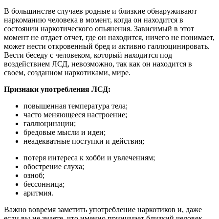
В большинстве случаев родные и близкие обнаруживают
наркоманию человека в момент, когда он находится в
состоянии наркотического опьянения. Зависимый в этот
момент не отдает отчет, где он находится, ничего не понимает,
может нести откровенный бред и активно галлюцинировать.
Вести беседу с человеком, который находится под
воздействием ЛСД, невозможно, так как он находится в
своем, созданном наркотиками, мире.
Признаки употребления ЛСД:
повышенная температура тела;
часто меняющееся настроение;
галлюцинации;
бредовые мысли и идеи;
неадекватные поступки и действия;
потеря интереса к хобби и увлечениям;
обострение слуха;
озноб;
бессонница;
аритмия.
Важно вовремя заметить употребление наркотиков и, даже
если вы не знаете, что именно принимает близкий человек,