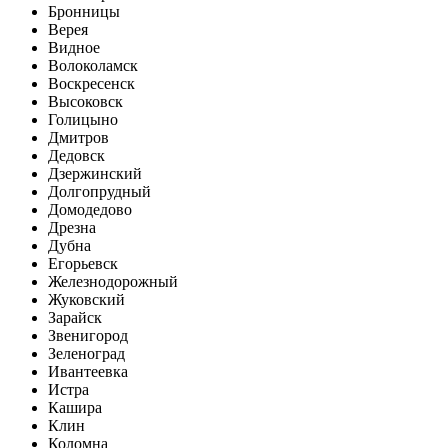
Бронницы
Верея
Видное
Волоколамск
Воскресенск
Высоковск
Голицыно
Дмитров
Дедовск
Дзержинский
Долгопрудный
Домодедово
Дрезна
Дубна
Егорьевск
Железнодорожный
Жуковский
Зарайск
Звенигород
Зеленоград
Ивантеевка
Истра
Кашира
Клин
Коломна