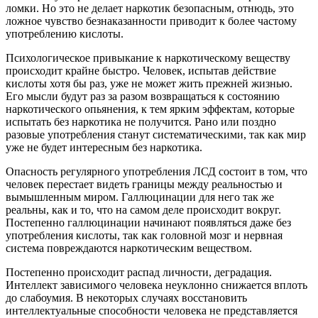
ломки. Но это не делает наркотик безопасным, отнюдь, это
ложное чувство безнаказанности приводит к более частому
употреблению кислоты.
Психологическое привыкание к наркотическому веществу
происходит крайне быстро. Человек, испытав действие
кислоты хотя бы раз, уже не может жить прежней жизнью.
Его мысли будут раз за разом возвращаться к состоянию
наркотического опьянения, к тем ярким эффектам, которые
испытать без наркотика не получится. Рано или поздно
разовые употребления станут систематическими, так как мир
уже не будет интересным без наркотика.
Опасность регулярного употребления ЛСД состоит в том, что
человек перестает видеть границы между реальностью и
вымышленным миром. Галлюцинации для него так же
реальны, как и то, что на самом деле происходит вокруг.
Постепенно галлюцинации начинают появляться даже без
употребления кислоты, так как головной мозг и нервная
система повреждаются наркотическим веществом.
Постепенно происходит распад личности, деградация.
Интеллект зависимого человека неуклонно снижается вплоть
до слабоумия. В некоторых случаях восстановить
интеллектуальные способности человека не представляется