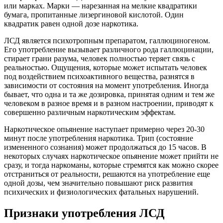
или марках. Марки — нарезанная на мелкие квадратики
бумага, пропитанные лизергиновой кислотой. Один
квадратик равен одной дозе наркотика.
ЛСД является психотропным препаратом, галлюциногеном.
Его употребление вызывает различного рода галлюцинации,
стирает грани разума, человек полностью теряет связь с
реальностью. Ощущения, которые может испытать человек
под воздействием психоактивного вещества, разнятся в
зависимости от состояния на момент употребления. Иногда
бывает, что одна и та же дозировка, принятая одним и тем же
человеком в разное время и в разном настроении, приводят к
совершенно различным наркотическим эффектам.
Наркотическое опьянение наступает примерно через 20-30
минут после употребления наркотика. Трип (состояние
измененного сознания) может продолжаться до 15 часов. В
некоторых случаях наркотическое опьянение может прийти не
сразу, и тогда наркоманы, которые стремятся как можно скорее
отстраниться от реальности, решаются на употребление еще
одной дозы, чем значительно повышают риск развития
психических и физиологических фатальных нарушений.
Признаки употребления ЛСД