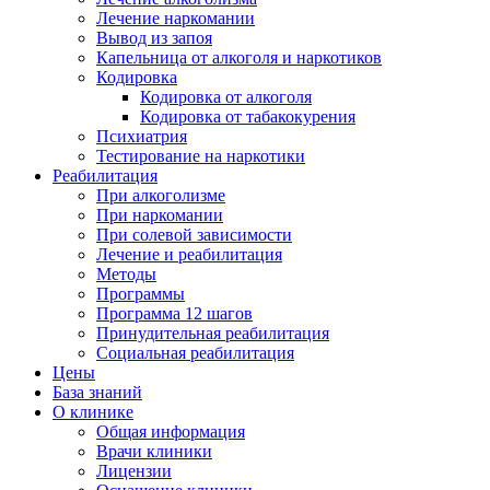
Лечение наркомании
Вывод из запоя
Капельница от алкоголя и наркотиков
Кодировка
Кодировка от алкоголя
Кодировка от табакокурения
Психиатрия
Тестирование на наркотики
Реабилитация
При алкоголизме
При наркомании
При солевой зависимости
Лечение и реабилитация
Методы
Программы
Программа 12 шагов
Принудительная реабилитация
Социальная реабилитация
Цены
База знаний
О клинике
Общая информация
Врачи клиники
Лицензии