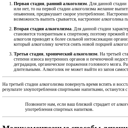
Первая стадия
,
ранний алкоголизм
. Для данной стадии
или нет, то на первой стадии алкоголизма желание выпит
опьянения, предвкушает скорое употребление. Настроение
возможность выпить срывается, настроение алкоголика п
Вторая стадия алкоголизма
. Для данной стадии характ
становится толерантным к спиртному, поэтому прежней 
алкоголя приводят к более сильной интоксикации органи
который алкоголику хочется снять новой порцией алкого
Третья стадия
,
хронический алкоголизм
. На третьей с
степени износа внутренних органов и печеночной недост
деградация, органические поражения головного мозга. Р
длительными. Алкоголик не может выйти из запоя самост
На третьей стадии алкоголизма повернуть время вспять и восс
результате злоупотребления спиртными напитками, останутся 
Позвоните нам, если ваш близкий страдает от алко
употребления спиртных напитков.