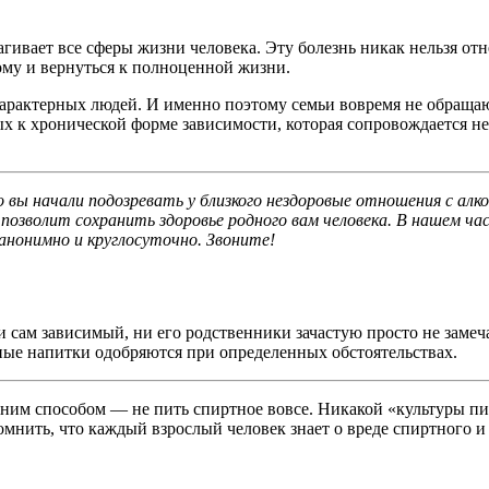
гивает все сферы жизни человека. Эту болезнь никак нельзя отн
ному и вернуться к полноценной жизни.
арактерных людей. И именно поэтому семьи вовремя не обращают
ых к хронической форме зависимости, которая сопровождается н
 вы начали подозревать у близкого
нездоровые отношения с алко
 позволит сохранить здоровье родного вам человека. В нашем ч
анонимно и круглосуточно. Звоните!
и сам зависимый, ни его родственники зачастую просто не замеч
ьные напитки одобряются при определенных обстоятельствах.
одним способом — не пить спиртное вовсе. Никакой «культуры п
омнить, что каждый взрослый человек знает о вреде спиртного и