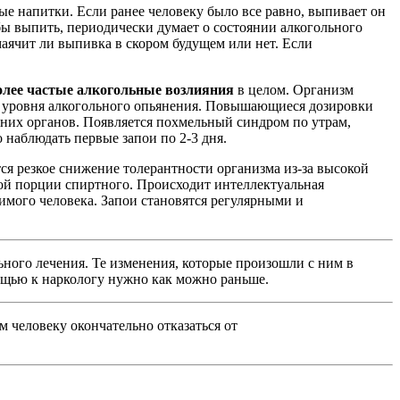
ые напитки. Если ранее человеку было все равно, выпивает он
обы выпить, периодически думает о состоянии алкогольного
маячит ли выпивка в скором будущем или нет. Если
олее частые алкогольные возлияния
в целом. Организм
же уровня алкогольного опьянения. Повышающиеся дозировки
нних органов. Появляется похмельный синдром по утрам,
 наблюдать первые запои по 2-3 дня.
ся резкое снижение толерантности организма из-за высокой
ной порции спиртного. Происходит интеллектуальная
имого человека. Запои становятся регулярными и
ьного лечения. Те изменения, которые произошли с ним в
ощью к наркологу нужно как можно раньше.
 человеку окончательно отказаться от