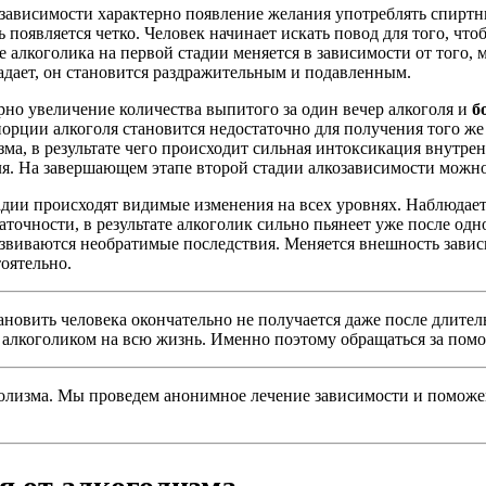
 зависимости характерно появление желания употреблять спиртн
ь появляется четко. Человек начинает искать повод для того, чт
 алкоголика на первой стадии меняется в зависимости от того, 
адает, он становится раздражительным и подавленным.
ерно увеличение количества выпитого за один вечер алкоголя и
б
порции алкоголя становится недостаточно для получения того 
зма, в результате чего происходит сильная интоксикация внутре
ля. На завершающем этапе второй стадии алкозависимости можно
тадии происходят видимые изменения на всех уровнях. Наблюдает
аточности, в результате алкоголик сильно пьянеет уже после од
азвиваются необратимые последствия. Меняется внешность завис
оятельно.
тановить человека окончательно не получается даже после длител
с алкоголиком на всю жизнь. Именно поэтому обращаться за пом
голизма. Мы проведем анонимное лечение зависимости и поможем