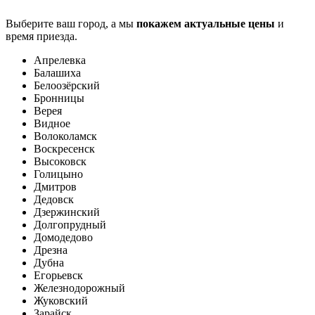
Выберите ваш город, а мы
покажем актуальные цены
и
время приезда.
Апрелевка
Балашиха
Белоозёрский
Бронницы
Верея
Видное
Волоколамск
Воскресенск
Высоковск
Голицыно
Дмитров
Дедовск
Дзержинский
Долгопрудный
Домодедово
Дрезна
Дубна
Егорьевск
Железнодорожный
Жуковский
Зарайск