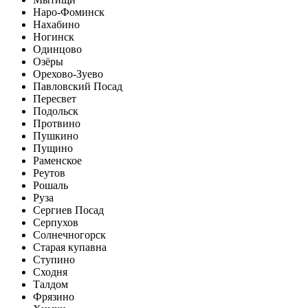
Наро-Фоминск
Нахабино
Ногинск
Одинцово
Озёры
Орехово-Зуево
Павловский Посад
Пересвет
Подольск
Протвино
Пушкино
Пущино
Раменское
Реутов
Рошаль
Руза
Сергиев Посад
Серпухов
Солнечногорск
Старая купавна
Ступино
Сходня
Талдом
Фрязино