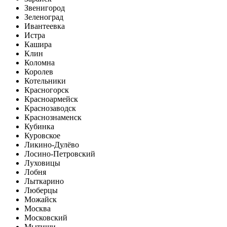
Звенигород
Зеленоград
Ивантеевка
Истра
Кашира
Клин
Коломна
Королев
Котельники
Красногорск
Красноармейск
Краснозаводск
Краснознаменск
Кубинка
Куровское
Ликино-Дулёво
Лосино-Петровский
Луховицы
Лобня
Лыткарино
Люберцы
Можайск
Москва
Московский
Мытищи