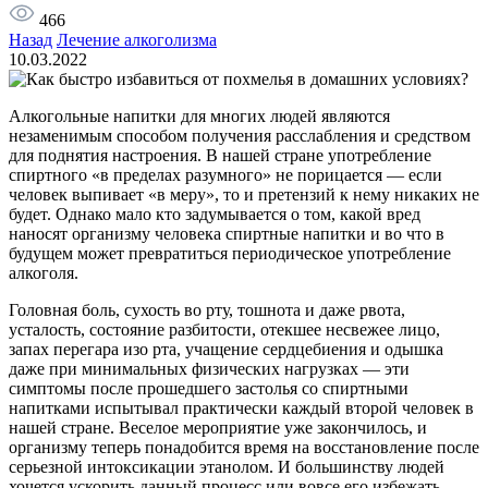
466
Назад
Лечение алкоголизма
10.03.2022
Алкогольные напитки для многих людей являются
незаменимым способом получения расслабления и средством
для поднятия настроения. В нашей стране употребление
спиртного «в пределах разумного» не порицается — если
человек выпивает «в меру», то и претензий к нему никаких не
будет. Однако мало кто задумывается о том, какой вред
наносят организму человека спиртные напитки и во что в
будущем может превратиться периодическое употребление
алкоголя.
Головная боль, сухость во рту, тошнота и даже рвота,
усталость, состояние разбитости, отекшее несвежее лицо,
запах перегара изо рта, учащение сердцебиения и одышка
даже при минимальных физических нагрузках — эти
симптомы после прошедшего застолья со спиртными
напитками испытывал практически каждый второй человек в
нашей стране. Веселое мероприятие уже закончилось, и
организму теперь понадобится время на восстановление после
серьезной интоксикации этанолом. И большинству людей
хочется ускорить данный процесс или вовсе его избежать.